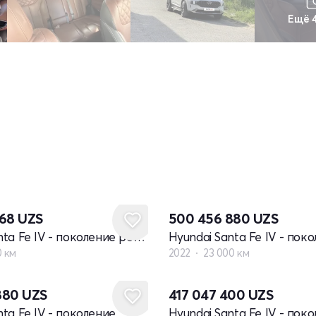
Ещё 
068
UZS
500 456 880
UZS
Hyundai Santa Fe IV - поколение рестайлинг
0 км
2022
23 000 км
880
UZS
417 047 400
UZS
nta Fe IV - поколение
Hyundai Santa Fe IV - пок