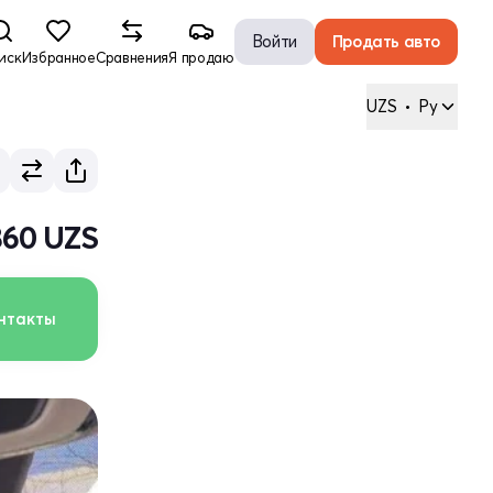
Войти
Продать авто
иск
Избранное
Сравнения
Я продаю
UZS
•
Ру
860 UZS
нтакты