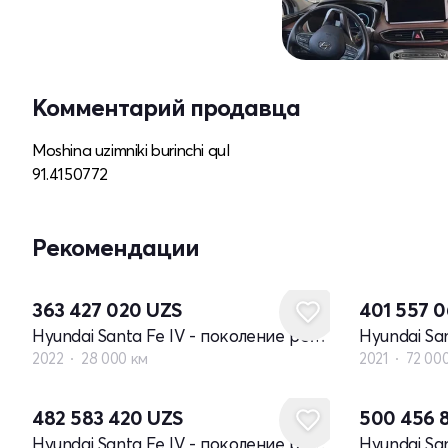
Комментарий продавца
Moshina uzimniki burinchi qul
91.4150772
Рекомендации
363 427 020
UZS
401 557 
Hyundai Santa Fe IV - поколение рестайлинг
2022
28 000 км
2021
72 00
482 583 420
UZS
500 456 
Hyundai Santa Fe IV - поколение рестайлинг
Hyundai Sa