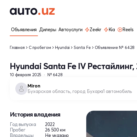
Объявления
Дилеры
Автоуслуги
Zeekr
Kia
Reels
Главная
С пробегом
Hyundai
Santa Fe
Объявление № 6428
Hyundai Santa Fe IV Рестайлинг, 
10 февраля 2025
№ 6428
Miron
Бухарская область, город Бухара
1 автомобиль
История владения
Год выпуска
2022
Пробег
26 500 км
Владельцы
Не указано