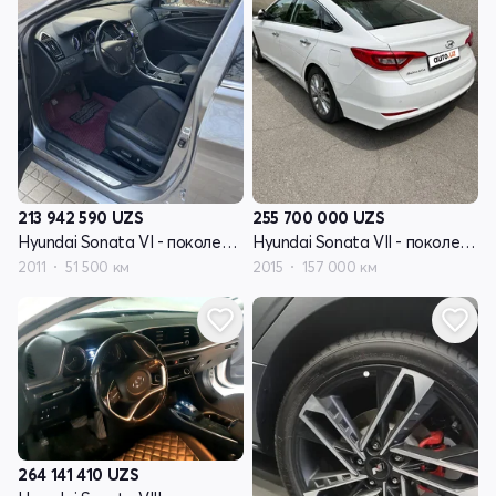
213 942 590
UZS
255 700 000
UZS
Hyundai Sonata VI - поколение (YF)
Hyundai Sonata VII - поколение (LF)
2011
51 500 км
2015
157 000 км
264 141 410
UZS