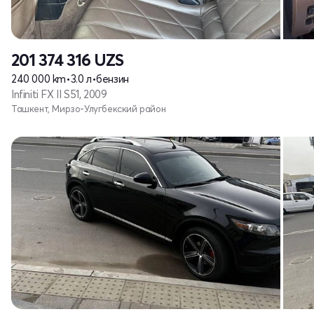
201 374 316
UZS
240 000 km
•
3.0 л
•
бензин
Infiniti FX II S51, 2009
Ташкент, Мирзо-Улугбекский район