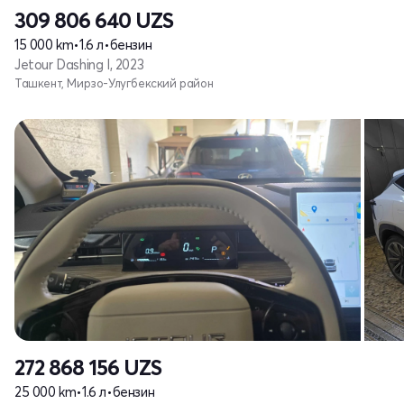
309 806 640
UZS
15 000 km
•
1.6 л
•
бензин
Jetour Dashing I, 2023
Ташкент, Мирзо-Улугбекский район
272 868 156
UZS
25 000 km
•
1.6 л
•
бензин