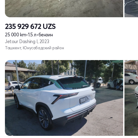
235 929 672
UZS
25 000 km
•
1.5 л
•
бензин
Jetour Dashing I, 2023
Ташкент, Юнусабадский район