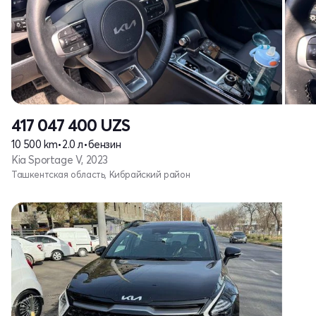
417 047 400
UZS
10 500 km
•
2.0 л
•
бензин
Kia Sportage V, 2023
Ташкентская область, Кибрайский район