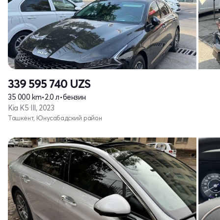
339 595 740
UZS
35 000 km
•
2.0 л
•
бензин
Kia K5 III, 2023
Ташкент, Юнусабадский район