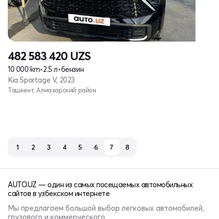
482 583 420
UZS
10 000 km
•
2.5 л
•
бензин
Kia Sportage V, 2023
Ташкент, Алмазарский район
1
2
3
4
5
6
7
8
AUTO.UZ — один из самых посещаемых автомобильных
сайтов в узбекском интернете
Мы предлагаем большой выбор легковых автомобилей,
грузового и коммерческого