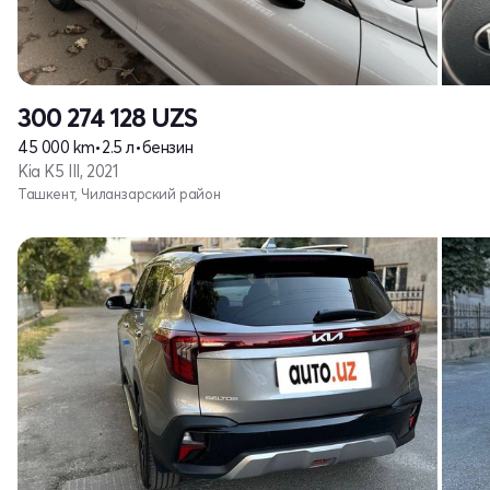
300 274 128
UZS
45 000 km
•
2.5 л
•
бензин
Kia K5 III, 2021
Ташкент, Чиланзарский район