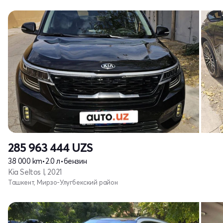
285 963 444
UZS
38 000 km
•
2.0 л
•
бензин
Kia Seltos I, 2021
Ташкент, Мирзо-Улугбекский район