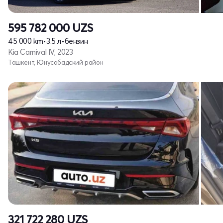
595 782 000
UZS
45 000 km
•
3.5 л
•
бензин
Kia Carnival IV, 2023
Ташкент, Юнусабадский район
321 722 280
UZS