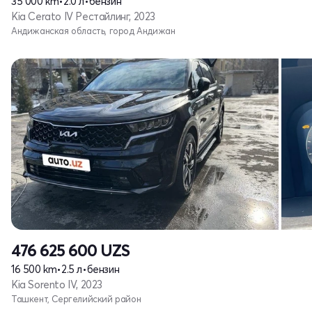
35 000 km
•
2.0 л
•
бензин
Kia Cerato IV Рестайлинг, 2023
Андижанская область, город Андижан
476 625 600
UZS
16 500 km
•
2.5 л
•
бензин
Kia Sorento IV, 2023
Ташкент, Сергелийский район