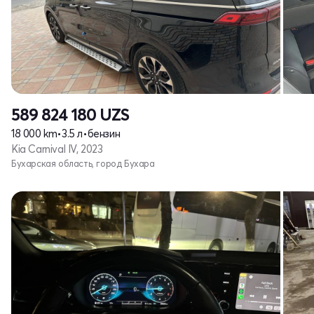
589 824 180
UZS
18 000 km
•
3.5 л
•
бензин
Kia Carnival IV, 2023
Бухарская область, город Бухара