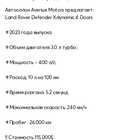
Автосалон Avenue Motors предлагает:
Land Rover Defender Xdynamic 4 Doors
⚜️2023 года выпуска.
⚜️Объем двигателя 3.0 л турбо ;
⚜️Мощность – 400 л/с;
⚜️Расход: 10 л на 100 км
⚜️Время разгона: 5.2 секунд
⚜️Максимальная скорость: 240 км/ч
⚜️Пробег : 26.000 км
‼️ Cтоимость 115.000$