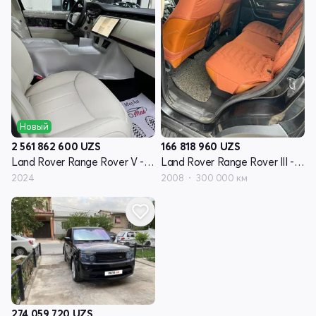
Новый
2 561 862 600
UZS
166 818 960
UZS
Land Rover Range Rover V - поколение
Land Rover Range Rover III - поколение рестайлинг
2024
2008
300 000 км
274 059 720
UZS