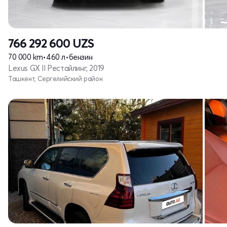
766 292 600
UZS
70 000 km
•
460 л
•
бензин
Lexus GX II Рестайлинг, 2019
Ташкент, Сергелийский район