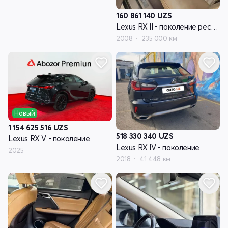
160 861 140
UZS
Lexus RX II - поколение рестайлинг
2008
235 000 км
Новый
1 154 625 516
UZS
518 330 340
UZS
Lexus RX V - поколение
Lexus RX IV - поколение
2025
2018
41 448 км