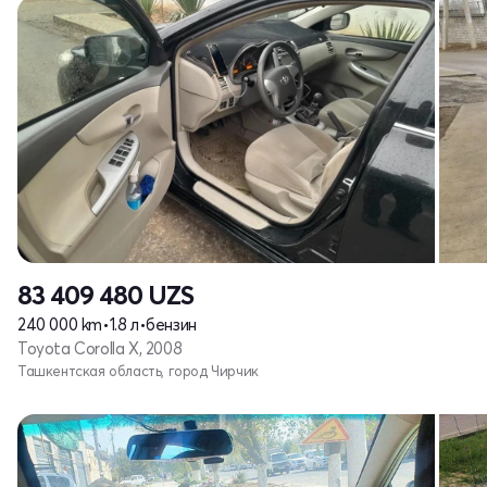
83 409 480
UZS
240 000 km
•
1.8 л
•
бензин
Toyota Corolla X, 2008
Ташкентская область, город Чирчик