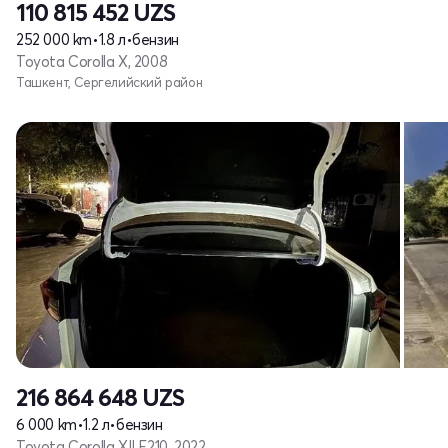
110 815 452
UZS
252 000 km
•
1.8 л
•
бензин
Toyota Corolla X, 2008
Ташкент, Сергелийский район
216 864 648
UZS
6 000 km
•
1.2 л
•
бензин
Toyota Corolla XII E210, 2022