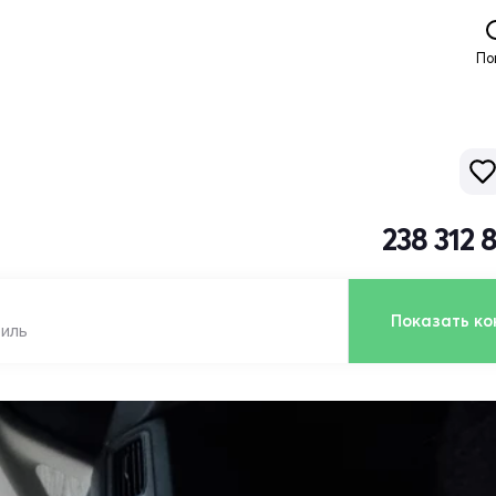
По
238 312 
Показать ко
биль