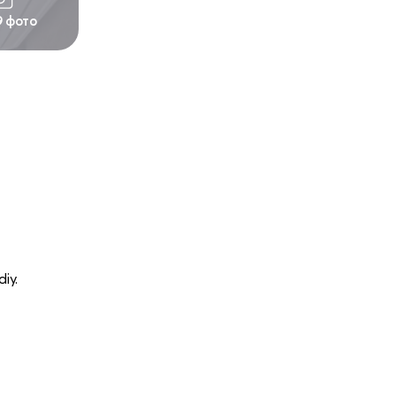
9 фото
iy.