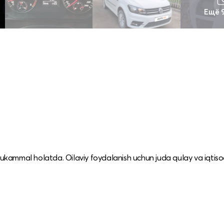
Ещё 
kammal holatda. Oilaviy foydalanish uchun juda qulay va iqtisod