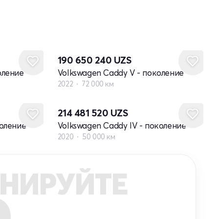
190 650 240
UZS
оление
Volkswagen Caddy V - поколение
2022
72 000 км
214 481 520
UZS
коление
Volkswagen Caddy IV - поколение
2020
50 000 км
НИРУЙТЕ