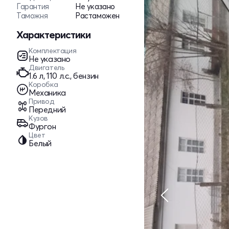
Гарантия
Не указано
Таможня
Растаможен
Характеристики
Комплектация
Не указано
Двигатель
1.6 л, 110 л.с., бензин
Коробка
Механика
Привод
Передний
Кузов
Фургон
Цвет
Белый