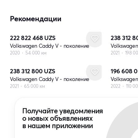
Рекомендации
222 822 468
UZS
238 312 
Volkswagen Caddy V - поколение
Volkswagen
2020
54 000 км
2021
198 0
238 312 800
UZS
196 608 
Volkswagen Caddy V - поколение
Volkswagen
2021
65 000 км
2022
110 0
Получайте уведомления
о новых объявлениях
в нашем приложении