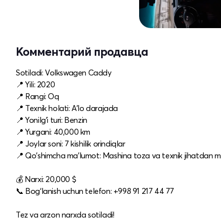
Комментарий продавца
Sotiladi: Volkswagen Caddy
📍 Yili: 2020
📍 Rangi: Oq
📍 Texnik holati: A'lo darajada
📍 Yonilg'i turi: Benzin
📍 Yurgani: 40,000 km
📍 Joylar soni: 7 kishilik orindiqlar
📍 Qo'shimcha ma'lumot: Mashina toza va texnik jihatdan mu
💰 Narxi: 20,000 $
📞 Bog‘lanish uchun telefon: +998 91 217 44 77
Tez va arzon narxda sotiladi!