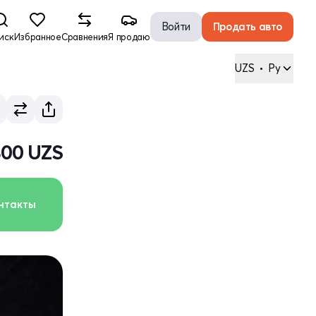
Войти
Продать авто
иск
Избранное
Сравнения
Я продаю
UZS
•
Ру
800 UZS
нтакты