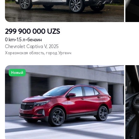
299 900 000
UZS
0 km
•
1.5 л
•
бензин
Chevrolet Captiva V, 2025
Хорезмская область, город Ургенч
Новый