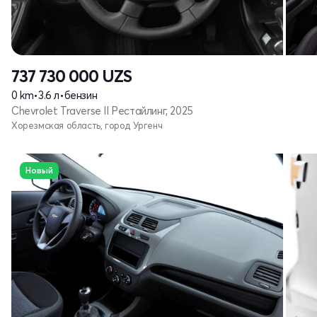
737 730 000
UZS
0 km
•
3.6 л
•
бензин
Chevrolet Traverse II Рестайлинг, 2025
Хорезмская область, город Ургенч
Новый