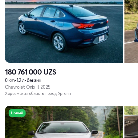
180 761 000
UZS
0 km
•
1.2 л
•
бензин
Chevrolet Onix II, 2025
Хорезмская область, город Ургенч
Новый