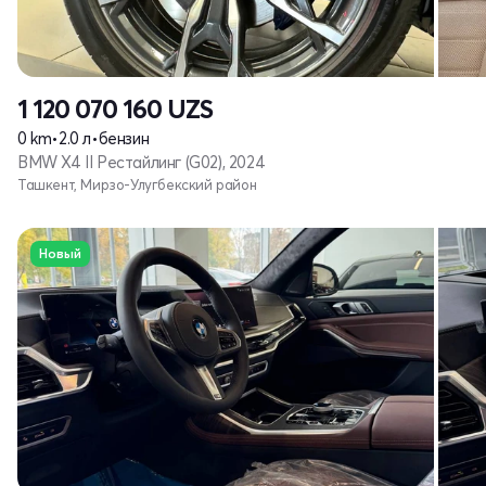
1 120 070 160
UZS
0 km
•
2.0 л
•
бензин
BMW X4 II Рестайлинг (G02), 2024
Ташкент, Мирзо-Улугбекский район
Новый