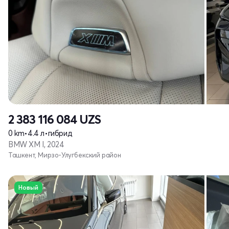
2 383 116 084
UZS
0 km
•
4.4 л
•
гибрид
BMW XM I, 2024
Ташкент, Мирзо-Улугбекский район
Новый