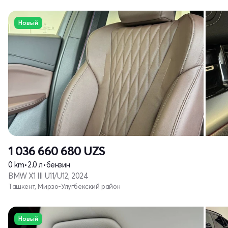
Новый
1 036 660 680
UZS
0 km
•
2.0 л
•
бензин
BMW X1 III U11/U12, 2024
Ташкент, Мирзо-Улугбекский район
Новый