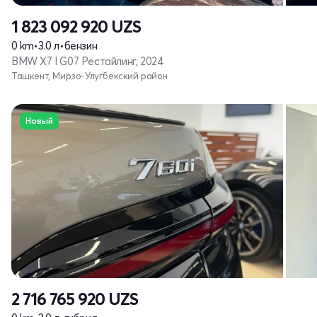
1 823 092 920
UZS
0 km
•
3.0 л
•
бензин
BMW X7 I G07 Рестайлинг, 2024
Ташкент, Мирзо-Улугбекский район
Новый
2 716 765 920
UZS