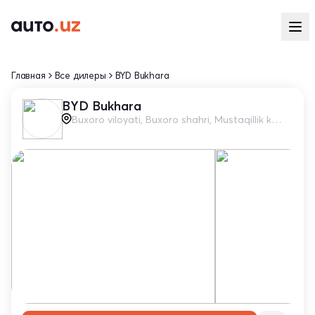
Главная
Все дилеры
BYD Bukhara
BYD Bukhara
Buxoro viloyati, Buxoro shahri, Mustaqillik ko’chasi, 55/1-A