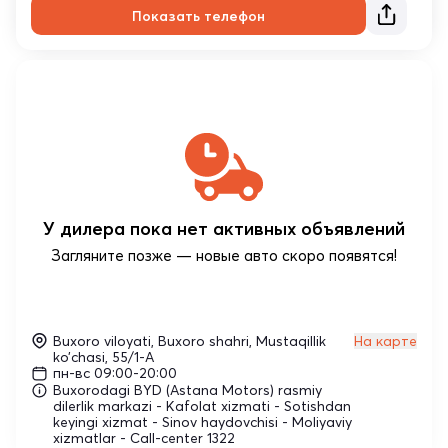
Показать телефон
У дилера пока нет активных объявлений
Загляните позже — новые авто скоро появятся!
Buxoro viloyati, Buxoro shahri, Mustaqillik
На карте
ko’chasi, 55/1-A
пн-вс 09:00-20:00
Buxorodagi BYD (Astana Motors) rasmiy
dilerlik markazi - Kafolat xizmati - Sotishdan
keyingi xizmat - Sinov haydovchisi - Moliyaviy
xizmatlar - Call-center 1322