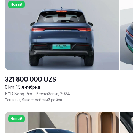
Новый
321 800 000
UZS
0 km
•
1.5 л
•
гибрид
BYD Song Pro I Рестайлинг, 2024
Ташкент, Яккасарайский район
Новый