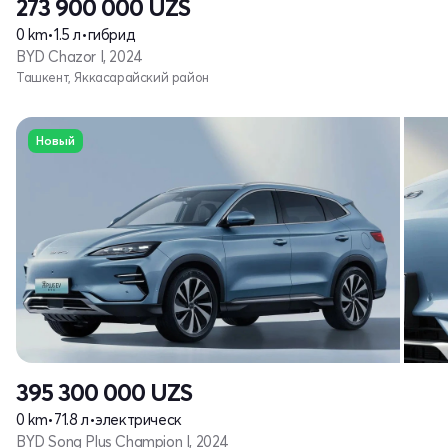
273 900 000
UZS
0 km
•
1.5 л
•
гибрид
BYD Chazor I, 2024
Ташкент, Яккасарайский район
Новый
395 300 000
UZS
0 km
•
71.8 л
•
электрическ
BYD Song Plus Champion I, 2024