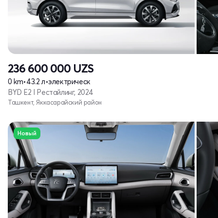
236 600 000
UZS
0 km
•
43.2 л
•
электрическ
BYD E2 I Рестайлинг, 2024
Ташкент, Яккасарайский район
Новый