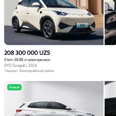
208 300 000
UZS
0 km
•
38.88 л
•
электрическ
BYD Seagull I, 2024
Ташкент, Яккасарайский район
Новый