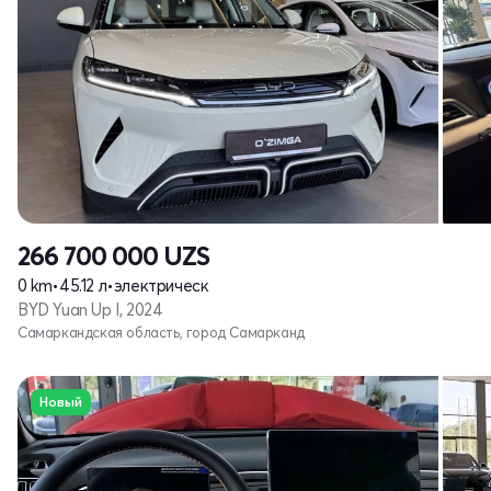
266 700 000
UZS
0 km
•
45.12 л
•
электрическ
BYD Yuan Up I, 2024
Самаркандская область, город Самарканд
Новый