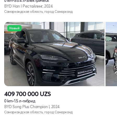
0 km
•
85.4 л
•
электрическ
BYD Han I Рестайлинг, 2024
Самаркандская область, город Самарканд
Новый
409 700 000
UZS
0 km
•
1.5 л
•
гибрид
BYD Song Plus Champion I, 2024
Самаркандская область, город Самарканд