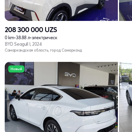
208 300 000
UZS
0 km
•
38.88 л
•
электрическ
BYD Seagull I, 2024
Самаркандская область, город Самарканд
Новый