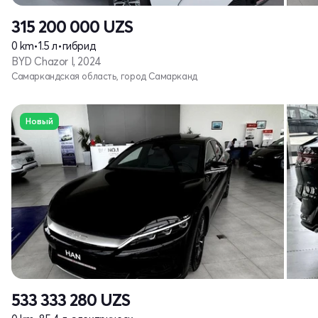
315 200 000
UZS
0 km
•
1.5 л
•
гибрид
BYD Chazor I, 2024
Самаркандская область, город Самарканд
Новый
533 333 280
UZS