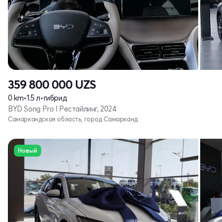
359 800 000
UZS
0 km
•
1.5 л
•
гибрид
BYD Song Pro I Рестайлинг, 2024
Самаркандская область, город Самарканд
Новый