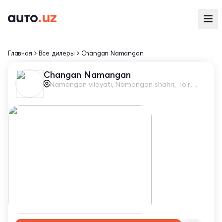
Главная
Все дилеры
Changan Namangan
Changan Namangan
Namangan viloyati, Namangan shahri, To'raqo'rg'on ko'chasi, 200