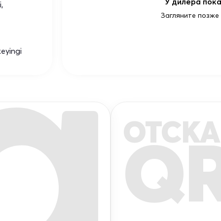
У дилера пока
,
Загляните позже
keyingi
ОТСКА
Q