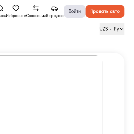
Войти
Продать авто
иск
Избранное
Сравнения
Я продаю
UZS
•
Ру