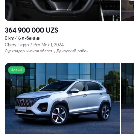
364 900 000
UZS
0 km
•
1.6 л
•
бензин
Chery Tiggo 7 Pro Max I, 2024
Сурхандарьинская область, Денауский район
Новый