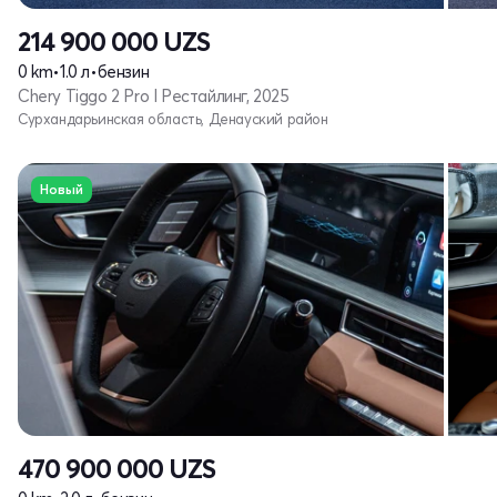
214 900 000
UZS
0 km
•
1.0 л
•
бензин
Chery Tiggo 2 Pro I Рестайлинг, 2025
Сурхандарьинская область, Денауский район
Новый
470 900 000
UZS