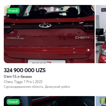
Новый
324 900 000
UZS
0 km
•
1.5 л
•
бензин
Chery Tiggo 7 Pro I, 2023
Сурхандарьинская область, Денауский район
Новый