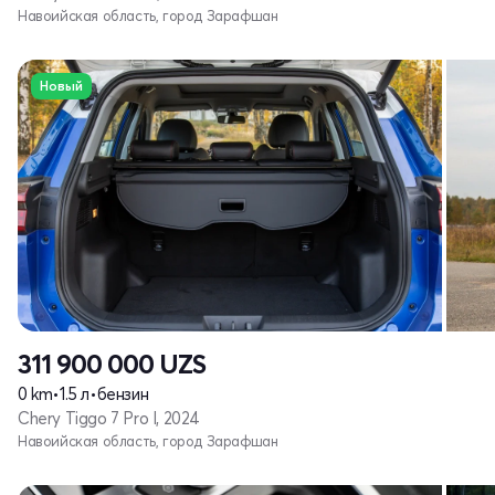
Навоийская область, город Зарафшан
Новый
311 900 000
UZS
0 km
•
1.5 л
•
бензин
Chery Tiggo 7 Pro I, 2024
Навоийская область, город Зарафшан