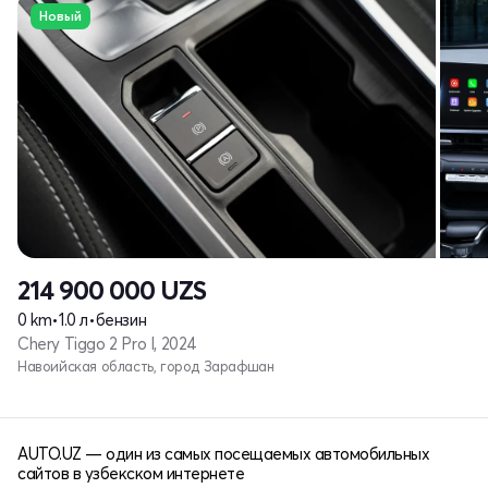
Новый
214 900 000
UZS
0 km
•
1.0 л
•
бензин
Chery Tiggo 2 Pro I, 2024
Навоийская область, город Зарафшан
AUTO.UZ — один из самых посещаемых автомобильных
сайтов в узбекском интернете