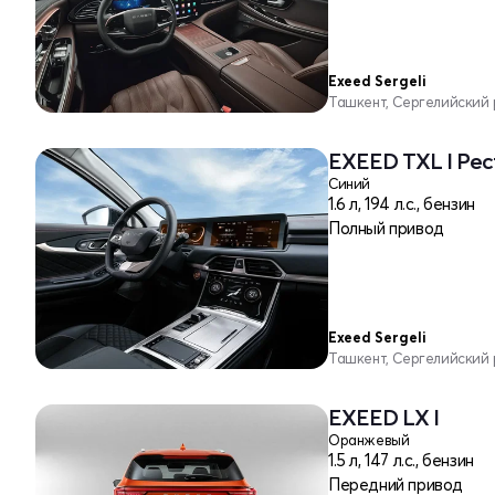
Exeed Sergeli
Ташкент, Сергелийский
EXEED TXL I Рес
Синий
1.6 л, 194 л.с., бензин
Полный привод
Exeed Sergeli
Ташкент, Сергелийский
EXEED LX I
Оранжевый
1.5 л, 147 л.с., бензин
Передний привод