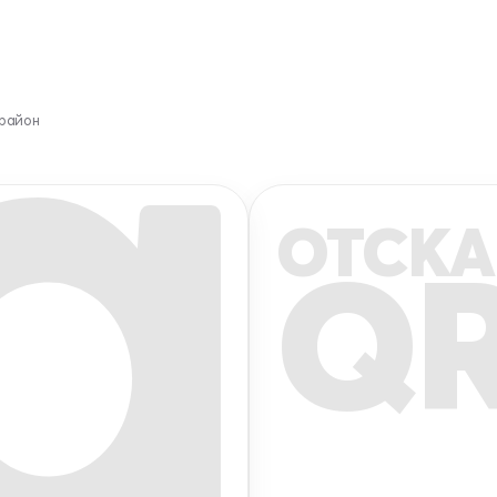
 район
ОТСКА
Q