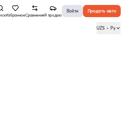
Войти
Продать авто
иск
Избранное
Сравнения
Я продаю
UZS
•
Ру