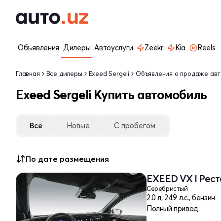
Объявления
Дилеры
Автоуслуги
Zeekr
Kia
Reels
Главная
Все дилеры
Exeed Sergeli
Объявления о продаже ав
Exeed Sergeli Купить автомобиль
Все
Новые
С пробегом
По дате размещения
EXEED VX I Рест
Серебристый
2.0 л, 249 л.с., бензин
Полный привод