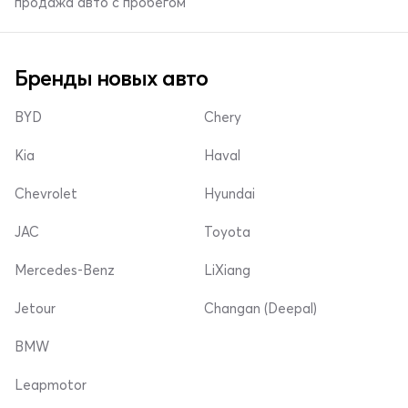
продажа авто с пробегом
Бренды новых авто
BYD
Chery
Kia
Haval
Chevrolet
Hyundai
JAC
Toyota
Mercedes-Benz
LiXiang
Jetour
Changan (Deepal)
BMW
Leapmotor