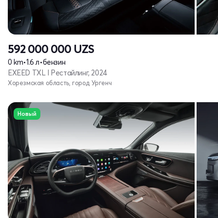
592 000 000
UZS
0 km
•
1.6 л
•
бензин
EXEED TXL I Рестайлинг, 2024
Хорезмская область, город Ургенч
Новый