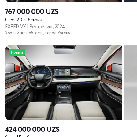
767 000 000
UZS
0 km
•
2.0 л
•
бензин
EXEED VX I Рестайлинг, 2024
Хорезмская область, город Ургенч
Новый
424 000 000
UZS