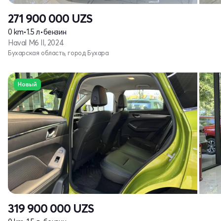
271 900 000
UZS
0 km
•
1.5 л
•
бензин
Haval M6 II, 2024
Бухарская область, город Бухара
Новый
319 900 000
UZS