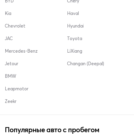
BYD
Chery
Kia
Haval
Chevrolet
Hyundai
JAC
Toyota
Mercedes-Benz
LiXiang
Jetour
Changan (Deepal)
BMW
Leapmotor
Zeekr
Популярные авто с пробегом