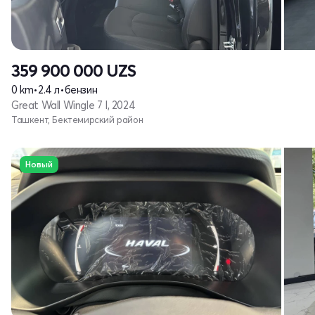
359 900 000
UZS
0 km
•
2.4 л
•
бензин
Great Wall Wingle 7 I, 2024
Ташкент, Бектемирский район
Новый