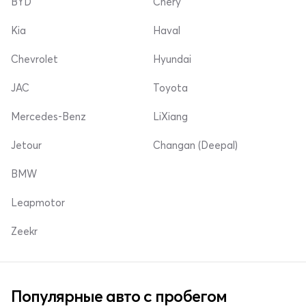
BYD
Chery
Kia
Haval
Chevrolet
Hyundai
JAC
Toyota
Mercedes-Benz
LiXiang
Jetour
Changan (Deepal)
BMW
Leapmotor
Zeekr
Популярные авто с пробегом