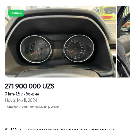
Новый
271 900 000
UZS
0 km
•
1.5 л
•
бензин
Haval M6 II, 2024
Ташкент, Бектемирский район
AUTO.UZ — один из самых посещаемых автомобильных