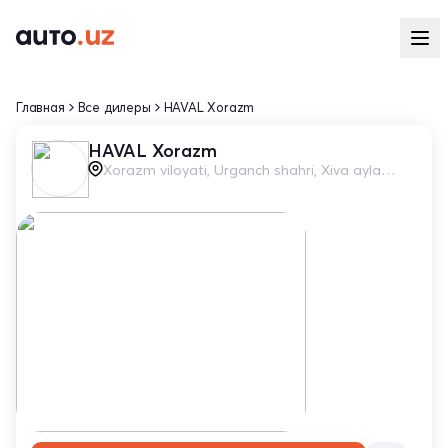
Главная
Все дилеры
HAVAL Xorazm
HAVAL Xorazm
Xorazm viloyati, Urganch shahri, Xiva aylanma yo'li