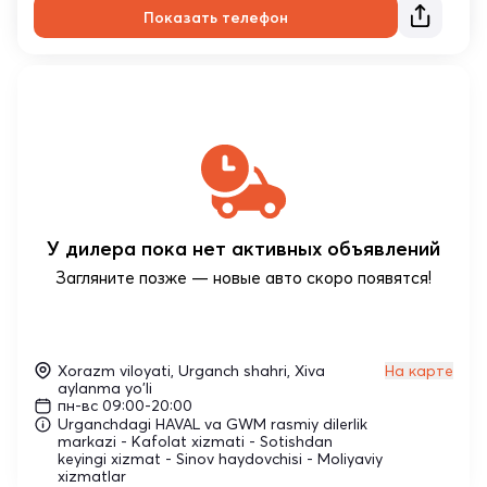
Показать телефон
У дилера пока нет активных объявлений
Загляните позже — новые авто скоро появятся!
Xorazm viloyati, Urganch shahri, Xiva
На карте
aylanma yo'li
пн-вс 09:00-20:00
Urganchdagi HAVAL va GWM rasmiy dilerlik
markazi - Kafolat xizmati - Sotishdan
keyingi xizmat - Sinov haydovchisi - Moliyaviy
xizmatlar