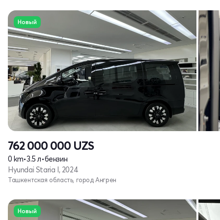
Новый
762 000 000
UZS
0 km
•
3.5 л
•
бензин
Hyundai Staria I, 2024
Ташкентская область, город Ангрен
Новый