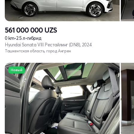
561 000 000
UZS
0 km
•
2.5 л
•
гибрид
Hyundai Sonata VIII Рестайлинг (DN8), 2024
Ташкентская область, город Ангрен
Новый