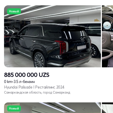
Новый
885 000 000
UZS
0 km
•
3.5 л
•
бензин
Hyundai Palisade I Рестайлинг, 2024
Самаркандская область, город Самарканд
Новый