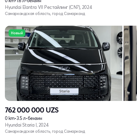
0 km
•
1.6 л
•
бензин
Hyundai Elantra VII Рестайлинг (CN7), 2024
Самаркандская область, город Самарканд
Новый
762 000 000
UZS
0 km
•
3.5 л
•
бензин
Hyundai Staria I, 2024
Самаркандская область, город Самарканд