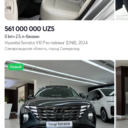
561 000 000
UZS
0 km
•
2.5 л
•
бензин
Hyundai Sonata VIII Рестайлинг (DN8), 2024
Самаркандская область, город Самарканд
Новый