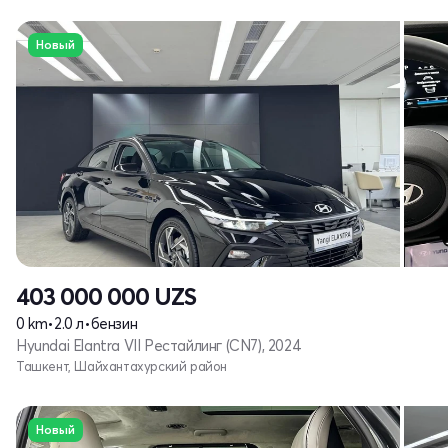
Новый
403 000 000
UZS
0 km
•
2.0 л
•
бензин
Hyundai Elantra VII Рестайлинг (CN7), 2024
Ташкент, Шайхантахурский район
Новый