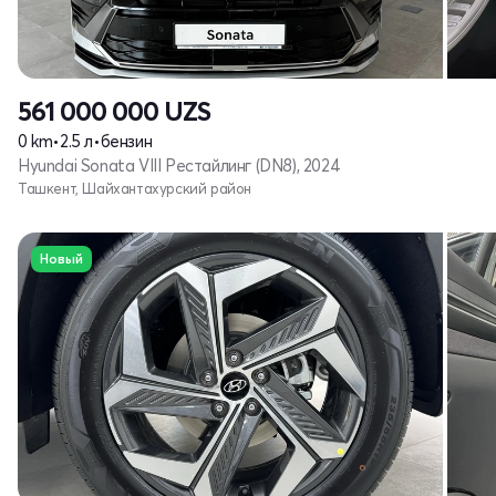
561 000 000
UZS
0 km
•
2.5 л
•
бензин
Hyundai Sonata VIII Рестайлинг (DN8), 2024
Ташкент, Шайхантахурский район
Новый