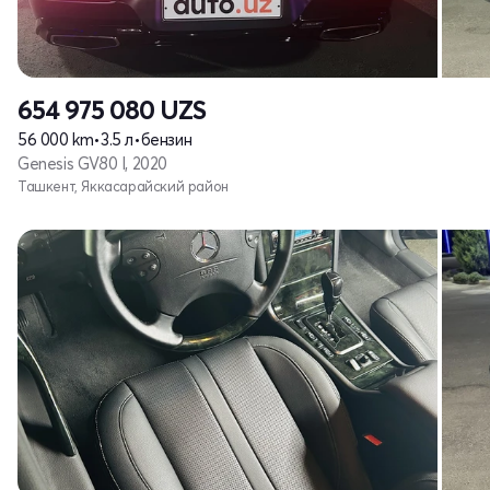
654 975 080
UZS
56 000 km
•
3.5 л
•
бензин
Genesis GV80 I, 2020
Ташкент, Яккасарайский район