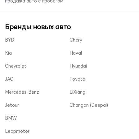
продажа авто с пробегом
Бренды новых авто
BYD
Chery
Kia
Haval
Chevrolet
Hyundai
JAC
Toyota
Mercedes-Benz
LiXiang
Jetour
Changan (Deepal)
BMW
Leapmotor