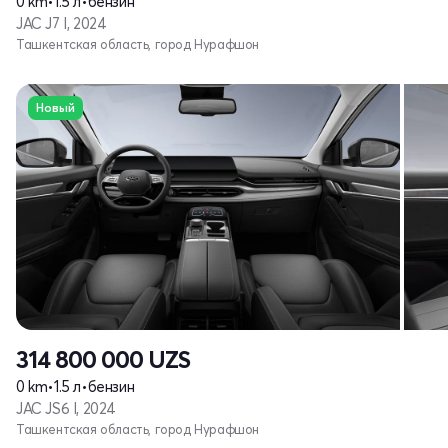
0 km
•
1.5 л
•
бензин
JAC J7 I, 2024
Ташкентская область, город Нурафшон
Новый
314 800 000
UZS
0 km
•
1.5 л
•
бензин
JAC JS6 I, 2024
Ташкентская область, город Нурафшон