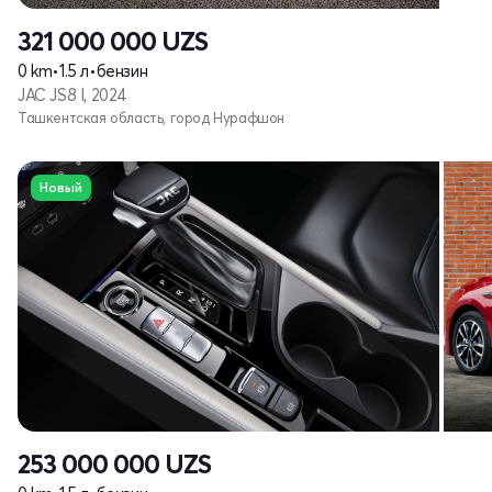
321 000 000
UZS
0 km
•
1.5 л
•
бензин
JAC JS8 I, 2024
Ташкентская область, город Нурафшон
Новый
253 000 000
UZS