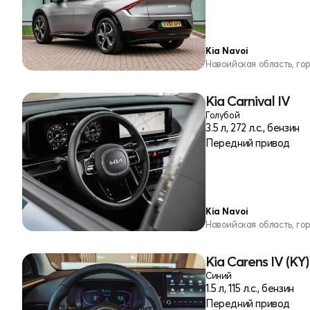
Kia Navoi
Навоийская область, го
Kia Carnival IV
Голубой
3.5 л, 272 л.с., бензин
Передний привод
Kia Navoi
Навоийская область, го
Kia Carens IV (KY)
Синий
1.5 л, 115 л.с., бензин
Передний привод