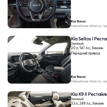
Kia Navoi
Навоийская область, го
Kia Seltos I Рест
Зеленый
2.0 л, 147 л.с., бензин
Передний привод
Kia Navoi
Навоийская область, го
Kia K9 II Рестайл
Зеленый
3.3 л, 249 л.с., бензин