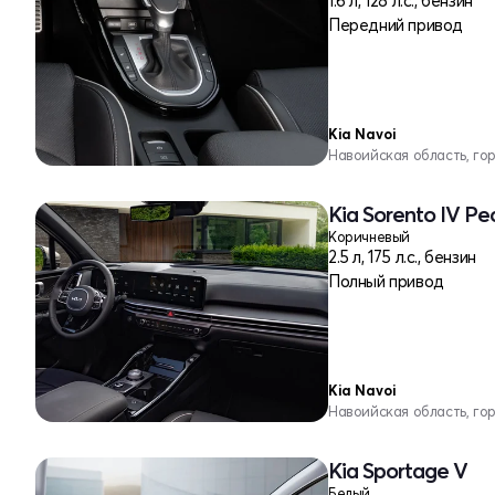
1.6 л, 128 л.с., бензин
Передний привод
Kia Navoi
Навоийская область, го
Kia Sorento IV Р
Коричневый
2.5 л, 175 л.с., бензин
Полный привод
Kia Navoi
Навоийская область, го
Kia Sportage V
Белый