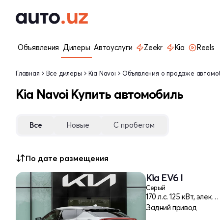
Объявления
Дилеры
Автоуслуги
Zeekr
Kia
Reels
Главная
Все дилеры
Kia Navoi
Объявления о продаже автомо
Kia Navoi Купить автомобиль
Все
Новые
С пробегом
По дате размещения
Kia EV6 I
Серый
170 л.c. 125 кВт, электро
Задний привод