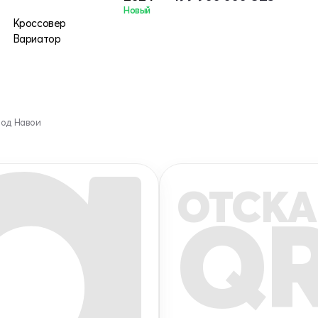
Новый
Кроссовер
Вариатор
род Навои
ОТСКА
Q