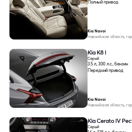
Полный привод
Kia Navoi
Навоийская область, го
Kia K8 I
Серый
3.5 л, 300 л.с., бензин
Передний привод
Kia Navoi
Навоийская область, го
Kia Cerato IV Ре
Серый