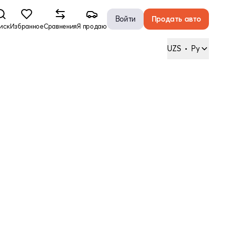
Войти
Продать авто
иск
Избранное
Сравнения
Я продаю
UZS
•
Ру