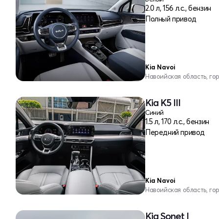
2.0 л, 156 л.с., бензин
Полный привод
Kia Navoi
Навоийская область, го
Kia K5 III
Синий
1.5 л, 170 л.с., бензин
Передний привод
Kia Navoi
Навоийская область, го
Kia Sonet I