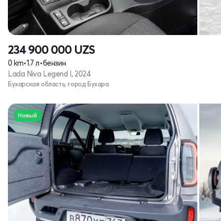
234 900 000
UZS
0 km
•
1.7 л
•
бензин
Lada Niva Legend I, 2024
Бухарская область, город Бухара
Новый