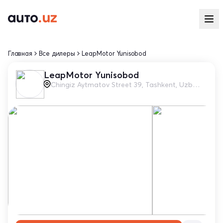
Главная
Все дилеры
LeapMotor Yunisobod
LeapMotor Yunisobod
Chingiz Aytmatov Street 39, Tashkent, Uzbekistan 11101