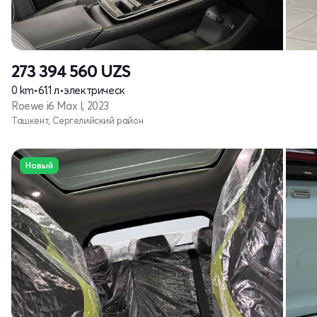
273 394 560
UZS
0 km
•
61.1 л
•
электрическ
Roewe i6 Max I, 2023
Ташкент, Сергелийский район
Новый