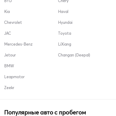
BYD
Chery
Kia
Haval
Chevrolet
Hyundai
JAC
Toyota
Mercedes-Benz
LiXiang
Jetour
Changan (Deepal)
BMW
Leapmotor
Zeekr
Популярные авто с пробегом