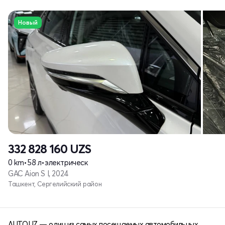
Новый
332 828 160
UZS
0 km
•
58 л
•
электрическ
GAC Aion S I, 2024
Ташкент, Сергелийский район
AUTO.UZ — один из самых посещаемых автомобильных