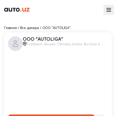
Главная
Все дилеры
OOO "AUTOLIGA"
OOO "AUTOLIGA"
Toshkent viloyati, Olmaliq shahri, Bo'ston ko'chasi, 20