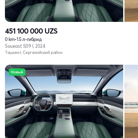
451 100 000
UZS
0 km
•
1.5 л
•
гибрид
Soueast S09 I, 2024
Ташкент, Сергелийский район
Новый