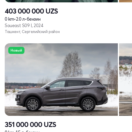
403 000 000
UZS
0 km
•
2.0 л
•
бензин
Soueast S09 I, 2024
Ташкент, Сергелийский район
Новый
351 000 000
UZS