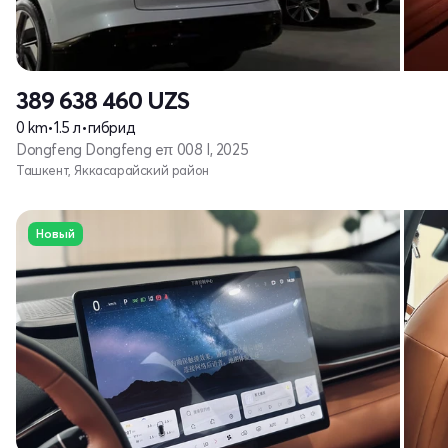
389 638 460
UZS
0 km
•
1.5 л
•
гибрид
Dongfeng Dongfeng eπ 008 I, 2025
Ташкент, Яккасарайский район
Новый