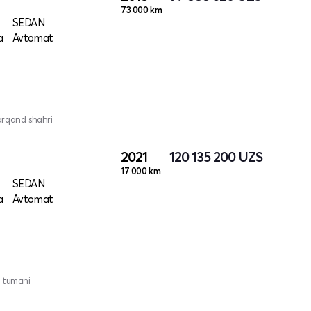
73 000 km
SEDAN
a
Avtomat
arqand shahri
2021
120 135 200
UZS
17 000 km
SEDAN
a
Avtomat
 tumani