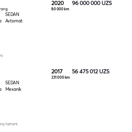
2020
96 000 000
UZS
rang
80 000 km
SEDAN
a
Avtomat
ni
2017
56 475 012
UZS
231 000 km
SEDAN
a
Mexanik
toq tumani