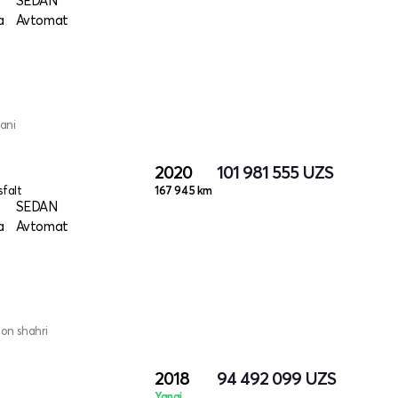
SEDAN
a
Avtomat
ani
2020
101 981 555
UZS
sfalt
167 945 km
SEDAN
a
Avtomat
hon shahri
2018
94 492 099
UZS
Yangi