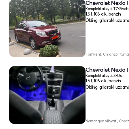
Chevrolet Nexia I
Komplektatsiya
LTZ
•
Siyoh
1.5 l, 106 o.k., benzin
Oldingi g'ildirakli uzatm
Toshkent, Chilonzor tuma
Chevrolet Nexia I
Komplektatsiya
LS
•
Oq
1.5 l, 106 o.k., benzin
Oldingi g'ildirakli uzatm
Namangan viloyati, Chor