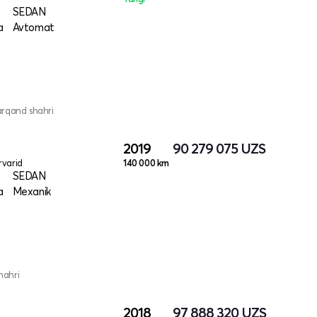
SEDAN
a
Avtomat
arqand shahri
2019
90 279 075
UZS
varid
140 000 km
SEDAN
a
Mexanik
hahri
2018
97 888 320
UZS