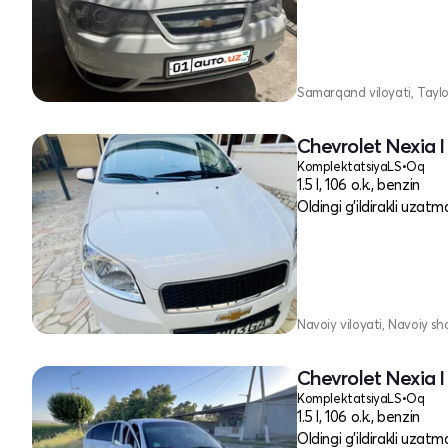
Samarqand viloyati, Tayl
Chevrolet Nexia I
Komplektatsiya
LS
•
Oq
1.5 l, 106 o.k., benzin
Oldingi g'ildirakli uzatm
Navoiy viloyati, Navoiy sh
Chevrolet Nexia I
Komplektatsiya
LS
•
Oq
1.5 l, 106 o.k., benzin
Oldingi g'ildirakli uzatm