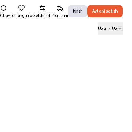
Kirish
Avtoni sotish
idiruv
Tanlanganlar
Solishtirish
E'lonlarim
UZS
•
Uz