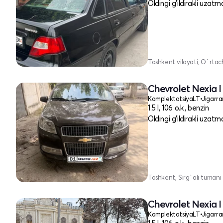
Oldingi g'ildirakli uzatm
Toshkent viloyati, O`rtac
Chevrolet Nexia I
Komplektatsiya
LT
•
Jigarr
1.5 l, 106 o.k., benzin
Oldingi g'ildirakli uzatm
Toshkent, Sirg`ali tumani
Chevrolet Nexia I
Komplektatsiya
LT
•
Jigarr