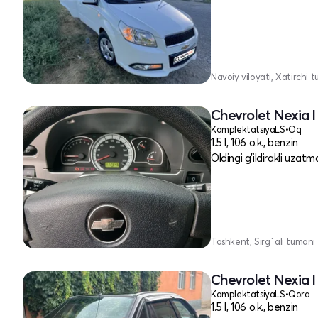
Navoiy viloyati, Xatirchi 
Chevrolet Nexia I
Komplektatsiya
LS
•
Oq
1.5 l, 106 o.k., benzin
Oldingi g'ildirakli uzatm
Toshkent, Sirg`ali tumani
Chevrolet Nexia I
Komplektatsiya
LS
•
Qora
1.5 l, 106 o.k., benzin