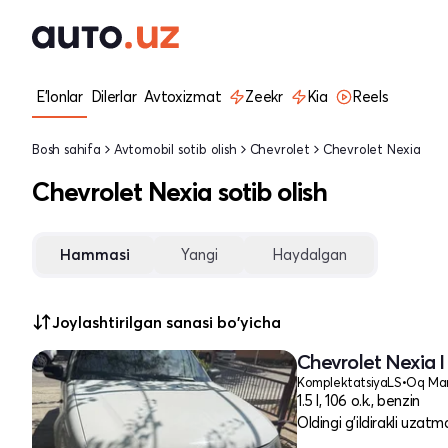
E'lonlar
Dilerlar
Avtoxizmat
Zeekr
Kia
Reels
Bosh sahifa
Avtomobil sotib olish
Chevrolet
Chevrolet Nexia
Chevrolet Nexia sotib olish
Hammasi
Yangi
Haydalgan
Joylashtirilgan sanasi bo'yicha
Chevrolet Nexia I
Komplektatsiya
LS
•
Oq Mar
1.5 l, 106 o.k., benzin
Oldingi g'ildirakli uzatm