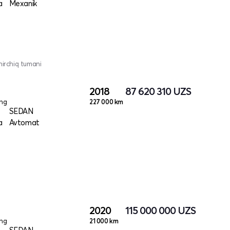
a
Mexanik
hirchiq tumani
2018
87 620 310
UZS
ang
227 000 km
SEDAN
a
Avtomat
2020
115 000 000
UZS
ang
21 000 km