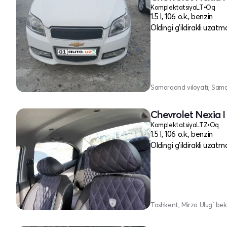
Komplektatsiya
LT
•
Oq
1.5 l, 106 o.k., benzin
Oldingi g'ildirakli uzatm
Samarqand viloyati, Sam
Chevrolet Nexia I
Komplektatsiya
LTZ
•
Oq
1.5 l, 106 o.k., benzin
Oldingi g'ildirakli uzatm
Toshkent, Mirzo Ulug`bek