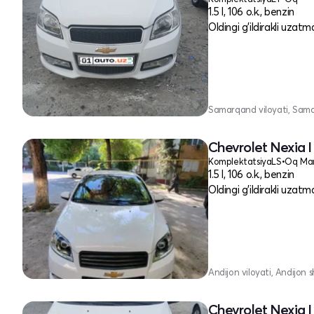
1.5 l, 106 o.k., benzin
Oldingi g'ildirakli uzatm
Samarqand viloyati, Sam
Chevrolet Nexia I
Komplektatsiya
LS
•
Oq Mar
1.5 l, 106 o.k., benzin
Oldingi g'ildirakli uzatm
Andijon viloyati, Andijon s
Chevrolet Nexia I