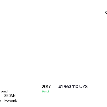
Q
2017
41 963 110
UZS
varid
Yangi
SEDAN
a
Mexanik