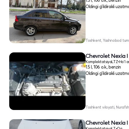
1.5 l, 106 o.k., benzin
Oldingi g'ildirakli uzatm
Toshkent, Yashnobod tum
Chevrolet Nexia I
Komplektatsiya
LTZ
•
Ho'l a
1.5 l, 106 o.k., benzin
Oldingi g'ildirakli uzatm
Toshkent viloyati, Nurafs
Chevrolet Nexia I
Komplektatsiya
LT
•
Oq