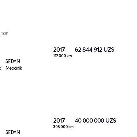
tumani
2017
62 844 912
UZS
112 000 km
SEDAN
a
Mexanik
2017
40 000 000
UZS
305 000 km
SEDAN