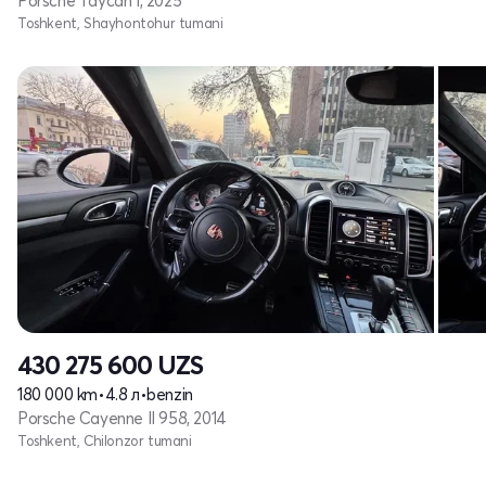
Porsche Taycan I, 2025
Toshkent, Shayhontohur tumani
430 275 600
UZS
180 000 km
•
4.8 л
•
benzin
Porsche Cayenne II 958, 2014
Toshkent, Chilonzor tumani