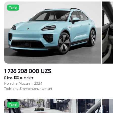
Yangi
1 726 208 000
UZS
0 km
•
100 л
•
elektr
Porsche Macan II, 2024
Toshkent, Shayhontohur tumani
Yangi