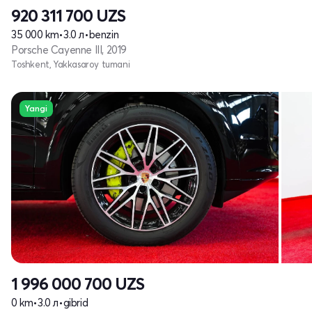
920 311 700
UZS
35 000 km
•
3.0 л
•
benzin
Porsche Cayenne III, 2019
Toshkent, Yakkasaroy tumani
Yangi
1 996 000 700
UZS
0 km
•
3.0 л
•
gibrid