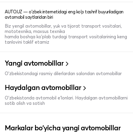
AUTO.UZ — o'zbek internetidagi eng ko'p tashrif buyuriladigan
avtomobil saytlaridan biri
Biz yengil avtomobillar, yuk va tijorat transport vositalari,
mototexnika, maxsus texnika
hamda boshqa ko'plab turdagi transport vositalarining keng
tanlovini taklif etamiz
Yangi avtomobillar
O'zbekistondagi rasmiy dilerlardan salondan avtomobillar
Haydalgan avtomobillar
O'zbekistonda avtomobil e’lonlari. Haydalgan avtomobillarni
sotib olish va sotish
Markalar bo'yicha yangi avtomobillar