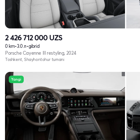
2 426 712 000
UZS
0 km
•
3.0 л
•
gibrid
Porsche Cayenne III restyling, 2024
Toshkent, Shayhontohur tumani
Yangi