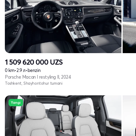
1 509 620 000
UZS
0 km
•
2.9 л
•
benzin
Porsche Macan I restyling II, 2024
Toshkent, Shayhontohur tumani
Yangi