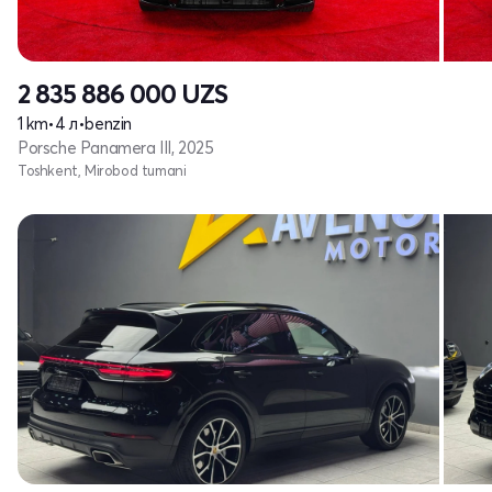
2 835 886 000
UZS
1 km
•
4 л
•
benzin
Porsche Panamera III, 2025
Toshkent, Mirobod tumani