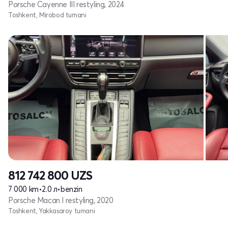
Porsche Cayenne III restyling, 2024
Toshkent, Mirobod tumani
812 742 800
UZS
7 000 km
•
2.0 л
•
benzin
Porsche Macan I restyling, 2020
Toshkent, Yakkasaroy tumani