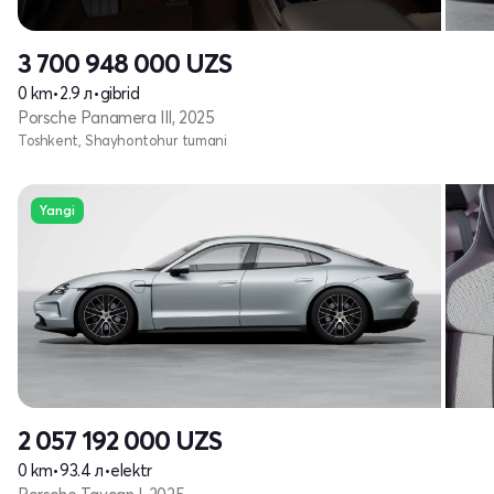
3 700 948 000
UZS
0 km
•
2.9 л
•
gibrid
Porsche Panamera III, 2025
Toshkent, Shayhontohur tumani
Yangi
2 057 192 000
UZS
0 km
•
93.4 л
•
elektr