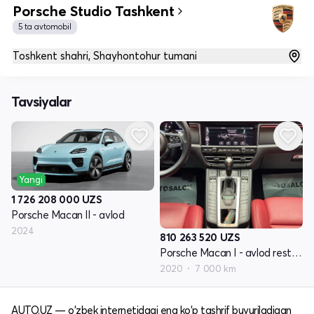
Porsche Studio Tashkent
5 ta avtomobil
Toshkent shahri, Shayhontohur tumani
Tavsiyalar
Yangi
1 726 208 000
UZS
Porsche Macan II - avlod
2024
810 263 520
UZS
Porsche Macan I - avlod restyling
2020
7 000 km
AUTO.UZ — o'zbek internetidagi eng ko'p tashrif buyuriladigan