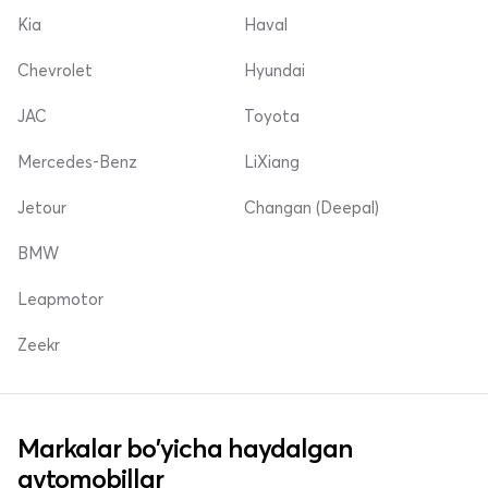
Kia
Haval
Chevrolet
Hyundai
JAC
Toyota
Mercedes-Benz
LiXiang
Jetour
Changan (Deepal)
BMW
Leapmotor
Zeekr
Markalar bo'yicha haydalgan
avtomobillar