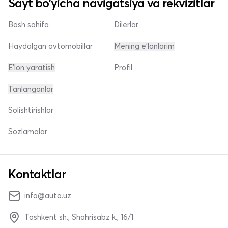
Sayt bo'yicha navigatsiya va rekvizitlar
Bosh sahifa
Dilerlar
Haydalgan avtomobillar
Mening e'lonlarim
E'lon yaratish
Profil
Tanlanganlar
Solishtirishlar
Sozlamalar
Kontaktlar
info@auto.uz
Toshkent sh., Shahrisabz k., 16/1