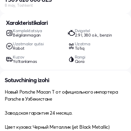
8 may, Toshkent
Xarakteristikalari
Komplektatsiya
Dvigatel
Belgilanmagan
2.9 l, 380 o.k., benzin
Uzatmalar qutisi
Uzatma
Robot
To'liq
Kuzov
Rangi
Yo‘ltanlamas
Qora
Sotuvchining izohi
Новый Porsche Macan T от официального импортера
Porsche в Узбекистане
Заводская гарантия 24 месяца.
Цвет кузова: Черный Металлик (jet Black Metallic)