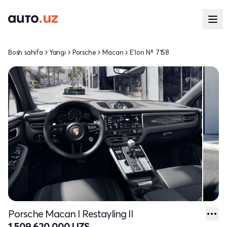
Bosh sahifa
Yangi
Porsche
Macan
E'lon № 7158
Porsche Macan I Restayling II
1 509 620 000 UZS