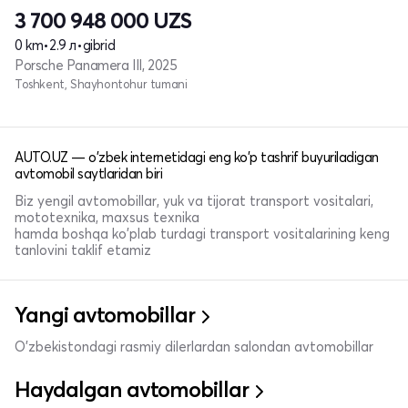
3 700 948 000
UZS
0 km
•
2.9 л
•
gibrid
Porsche Panamera III, 2025
Toshkent, Shayhontohur tumani
AUTO.UZ — o'zbek internetidagi eng ko'p tashrif buyuriladigan
avtomobil saytlaridan biri
Biz yengil avtomobillar, yuk va tijorat transport vositalari,
mototexnika, maxsus texnika
hamda boshqa ko'plab turdagi transport vositalarining keng
tanlovini taklif etamiz
Yangi avtomobillar
O'zbekistondagi rasmiy dilerlardan salondan avtomobillar
Haydalgan avtomobillar