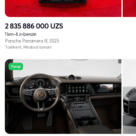
2 835 886 000
UZS
1 km
•
4 л
•
benzin
Porsche Panamera III, 2025
Toshkent, Mirobod tumani
Yangi