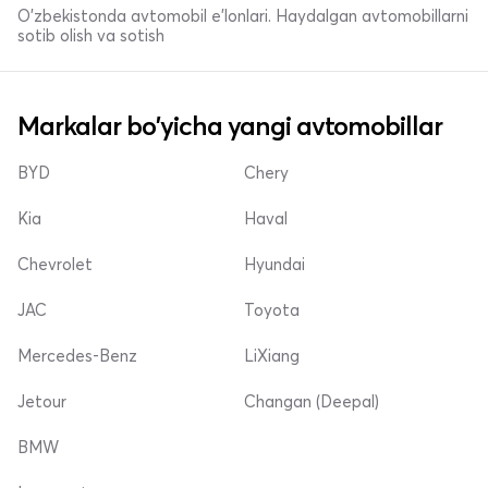
O'zbekistonda avtomobil e’lonlari. Haydalgan avtomobillarni
sotib olish va sotish
Markalar bo'yicha yangi avtomobillar
BYD
Chery
Kia
Haval
Chevrolet
Hyundai
JAC
Toyota
Mercedes-Benz
LiXiang
Jetour
Changan (Deepal)
BMW