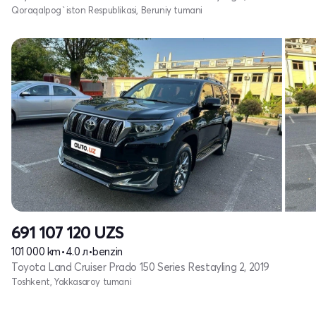
Qoraqalpog`iston Respublikasi, Beruniy tumani
691 107 120
UZS
101 000 km
•
4.0 л
•
benzin
Toyota Land Cruiser Prado 150 Series Restayling 2, 2019
Toshkent, Yakkasaroy tumani