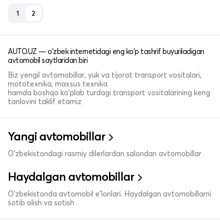
1
2
AUTO.UZ — o'zbek internetidagi eng ko'p tashrif buyuriladigan
avtomobil saytlaridan biri
Biz yengil avtomobillar, yuk va tijorat transport vositalari,
mototexnika, maxsus texnika
hamda boshqa ko'plab turdagi transport vositalarining keng
tanlovini taklif etamiz
Yangi avtomobillar
O'zbekistondagi rasmiy dilerlardan salondan avtomobillar
Haydalgan avtomobillar
O'zbekistonda avtomobil e’lonlari. Haydalgan avtomobillarni
sotib olish va sotish