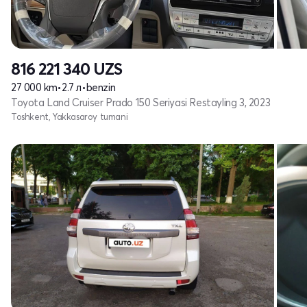
816 221 340
UZS
27 000 km
•
2.7 л
•
benzin
Toyota Land Cruiser Prado 150 Seriyasi Restayling 3, 2023
Toshkent, Yakkasaroy tumani