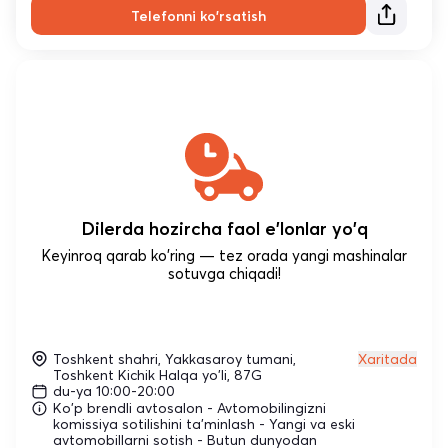
Telefonni ko'rsatish
Dilerda hozircha faol e'lonlar yo'q
Keyinroq qarab ko'ring — tez orada yangi mashinalar
sotuvga chiqadi!
Toshkent shahri, Yakkasaroy tumani,
Xaritada
Toshkent Kichik Halqa yo'li, 87G
du-ya 10:00-20:00
Ko'p brendli avtosalon - Avtomobilingizni
komissiya sotilishini ta'minlash - Yangi va eski
avtomobillarni sotish - Butun dunyodan