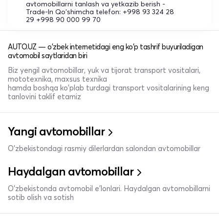
avtomobillarni tanlash va yetkazib berish -
Trade-In Qo'shimcha telefon: +998 93 324 28
29 +998 90 000 99 70
AUTO.UZ — o'zbek internetidagi eng ko'p tashrif buyuriladigan
avtomobil saytlaridan biri
Biz yengil avtomobillar, yuk va tijorat transport vositalari,
mototexnika, maxsus texnika
hamda boshqa ko'plab turdagi transport vositalarining keng
tanlovini taklif etamiz
Yangi avtomobillar
O'zbekistondagi rasmiy dilerlardan salondan avtomobillar
Haydalgan avtomobillar
O'zbekistonda avtomobil e’lonlari. Haydalgan avtomobillarni
sotib olish va sotish