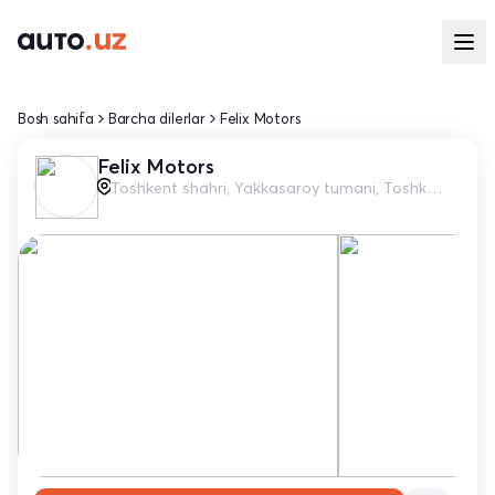
Bosh sahifa
Barcha dilerlar
Felix Motors
Felix Motors
Toshkent shahri, Yakkasaroy tumani, Toshkent Kichik Halqa yo'li, 87G