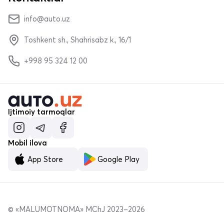
info@auto.uz
Toshkent sh., Shahrisabz k., 16/1
+998 95 324 12 00
Ijtimoiy tarmoqlar
Mobil ilova
App Store
Google Play
© «MALUMOTNOMA» MChJ 2023–2026