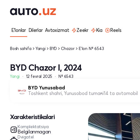
E'lonlar
Dilerlar
Avtoxizmat
Zeekr
Kia
Reels
Bosh sahifa
Yangi
BYD
Chazor
E'lon № 6543
BYD Chazor I, 2024
Yangi
12 fevral 2025
№ 6543
BYD Yunusabad
Toshkent shahri, Yunusobod tumani
14 ta avtomobil
Xarakteristikalari
Komplektatsiya
Belgilanmagan
Dvigatel