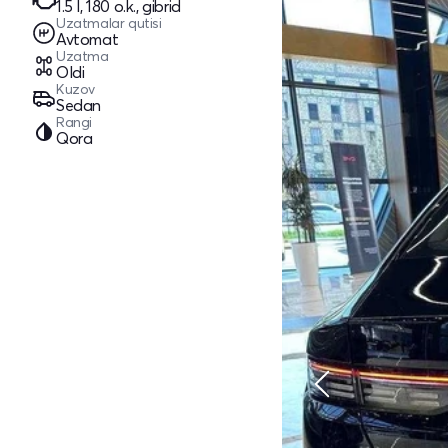
1.5 l, 180 o.k., gibrid
Uzatmalar qutisi
Avtomat
Uzatma
Oldi
Kuzov
Sedan
Rangi
Qora