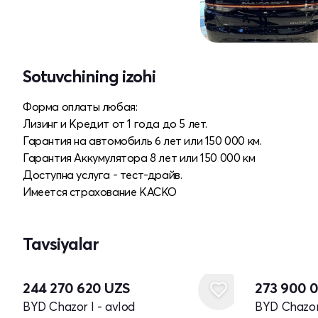
Sotuvchining izohi
Форма оплаты любая:
Лизинг и Кредит от 1 года до 5 лет.
Гарантия на автомобиль 6 лет или 150 000 км.
Гарантия Аккумулятора 8 лет или 150 000 км
Доступна услуга - тест-драйв.
Имеется страхование КАСКО
Tavsiyalar
Yangi
244 270 620
UZS
273 900 
BYD Chazor I - avlod
BYD Chazor 