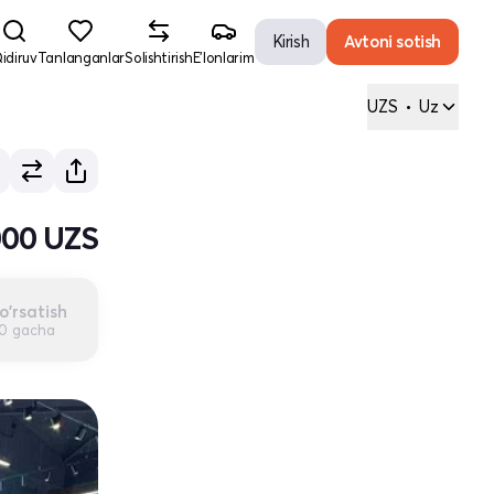
Kirish
Avtoni sotish
idiruv
Tanlanganlar
Solishtirish
E'lonlarim
UZS
•
Uz
000 UZS
o'rsatish
00 gacha