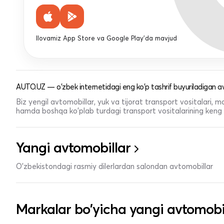
Ilovamiz App Store va Google Play'da mavjud
AUTO.UZ — o'zbek internetidagi eng ko'p tashrif buyuriladigan av
Biz yengil avtomobillar, yuk va tijorat transport vositalari,
hamda boshqa ko'plab turdagi transport vositalarining keng t
Yangi avtomobillar
O'zbekistondagi rasmiy dilerlardan salondan avtomobillar
Markalar bo'yicha yangi avtomobi