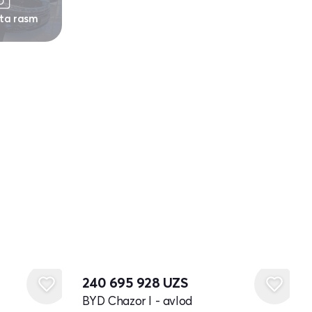
 ta rasm
240 695 928
UZS
BYD Chazor I - avlod