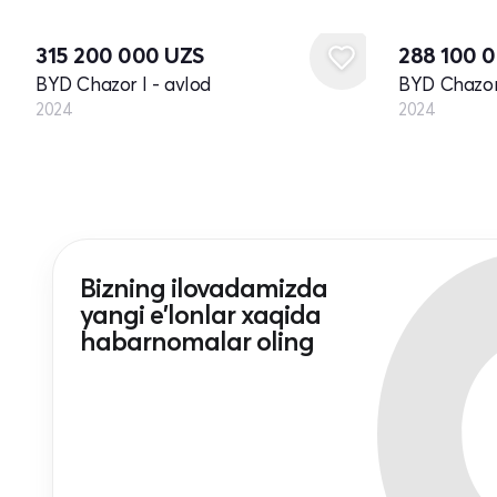
Yangi
Yangi
315 200 000
UZS
288 100 
BYD Chazor I - avlod
BYD Chazor 
2024
2024
Bizning ilovadamizda
yangi e'lonlar xaqida
habarnomalar oling