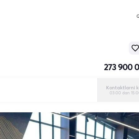
Q
273 900 
Kontaktlarni k
03:00 dan 15: