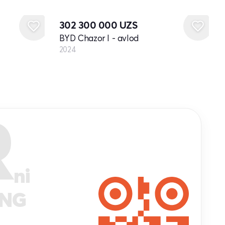
Yangi
302 300 000
UZS
BYD Chazor I - avlod
2024
R
ni
ANG