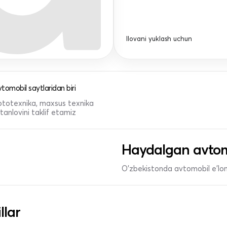
Ilovani yuklash uchun
tomobil saytlaridan biri
 mototexnika, maxsus texnika
anlovini taklif etamiz
Haydalgan avtom
O'zbekistonda avtomobil e’lonl
llar