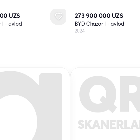
Yangi
000
UZS
273 900 000
UZS
I - avlod
BYD Chazor I - avlod
2024
Q
SKANERL