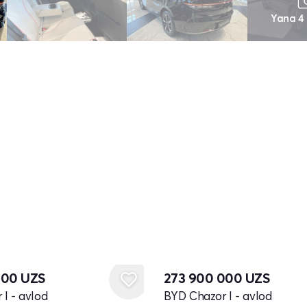
Yana 4
Yangi
000
UZS
273 900 000
UZS
I - avlod
BYD Chazor I - avlod