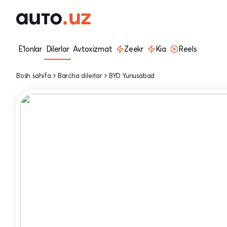
E'lonlar
Dilerlar
Avtoxizmat
Zeekr
Kia
Reels
Bosh sahifa
Barcha dilerlar
BYD Yunusabad