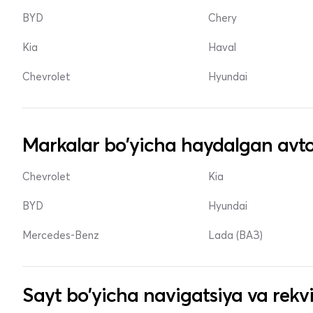
BYD
Chery
Kia
Haval
Chevrolet
Hyundai
Markalar bo'yicha haydalgan avto
Chevrolet
Kia
BYD
Hyundai
Mercedes-Benz
Lada (ВАЗ)
Sayt bo'yicha navigatsiya va rekvi