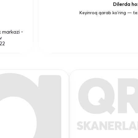
Dilerda hoz
Keyinroq qarab ko'ring — te
k markazi -
v
322
Q
SKANERL