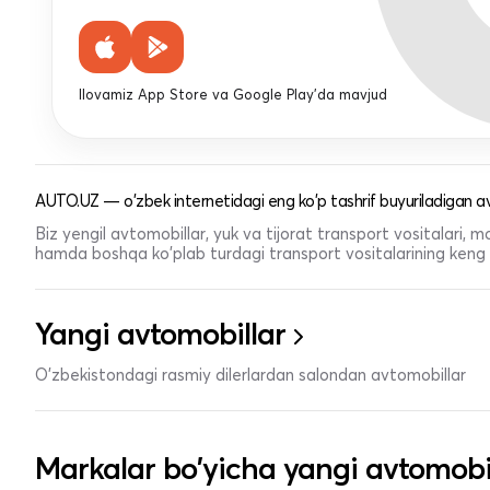
Ilovamiz App Store va Google Play'da mavjud
AUTO.UZ — o'zbek internetidagi eng ko'p tashrif buyuriladigan av
Biz yengil avtomobillar, yuk va tijorat transport vositalari,
hamda boshqa ko'plab turdagi transport vositalarining keng t
Yangi avtomobillar
O'zbekistondagi rasmiy dilerlardan salondan avtomobillar
Markalar bo'yicha yangi avtomobi