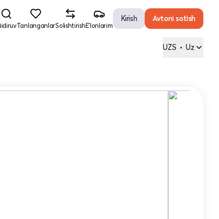
Kirish
Avtoni sotish
idiruv
Tanlanganlar
Solishtirish
E'lonlarim
UZS
•
Uz