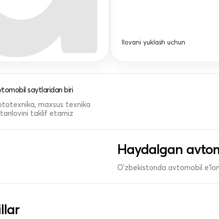
Ilovani yuklash uchun
tomobil saytlaridan biri
 mototexnika, maxsus texnika
anlovini taklif etamiz
Haydalgan avtom
O'zbekistonda avtomobil e’lonl
llar