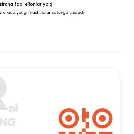
ircha faol e'lonlar yo'q
z orada yangi mashinalar sotuvga chiqadi!
R
ni
ANG