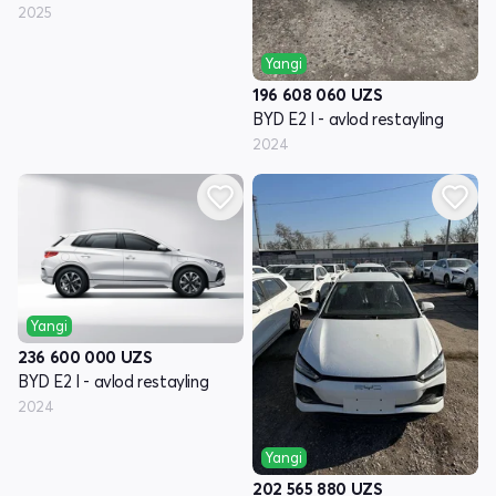
2025
Yangi
196 608 060
UZS
BYD E2 I - avlod restayling
2024
Yangi
236 600 000
UZS
BYD E2 I - avlod restayling
2024
Yangi
202 565 880
UZS