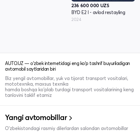
236 600 000
UZS
BYD E2 I - avlod restayling
2024
AUTO.UZ — o'zbek internetidagi eng ko'p tashrif buyuriladigan
avtomobil saytlaridan biri
Biz yengil avtomobillar, yuk va tijorat transport vositalari,
mototexnika, maxsus texnika
hamda boshqa ko'plab turdagi transport vositalarining keng
tanlovini taklif etamiz
Yangi avtomobillar
O'zbekistondagi rasmiy dilerlardan salondan avtomobillar