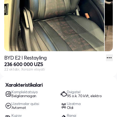
BYD E2 I Restayling
236 600 000 UZS
22 oktabr, Xorazm viloyati
Xarakteristikalari
Komplektatsiya
Dvigatel
Belgilanmagan
95 o.k. 70 kVt, elektro
Uzatmalar qutisi
Uzatma
Avtomat
Oldi
Kuzov
Rangi