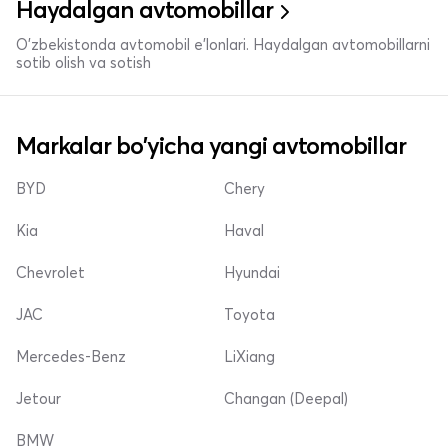
Haydalgan avtomobillar
O'zbekistonda avtomobil e’lonlari. Haydalgan avtomobillarni
sotib olish va sotish
Markalar bo'yicha yangi avtomobillar
BYD
Chery
Kia
Haval
Chevrolet
Hyundai
JAC
Toyota
Mercedes-Benz
LiXiang
Jetour
Changan (Deepal)
BMW