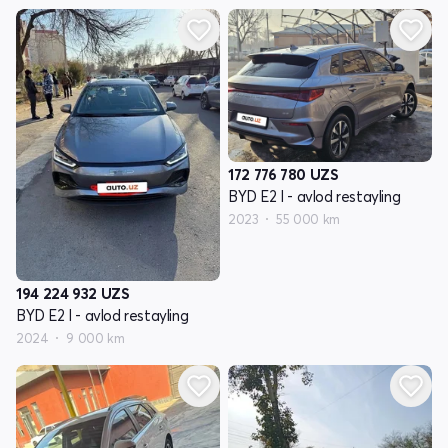
172 776 780
UZS
BYD E2 I - avlod restayling
2023
55 000 km
194 224 932
UZS
BYD E2 I - avlod restayling
2024
9 000 km