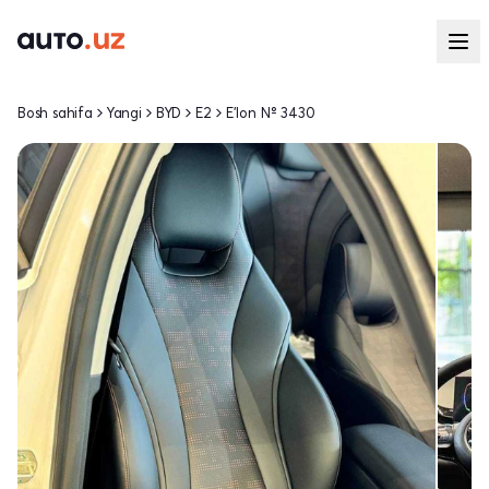
Bosh sahifa
Yangi
BYD
E2
E'lon № 3430