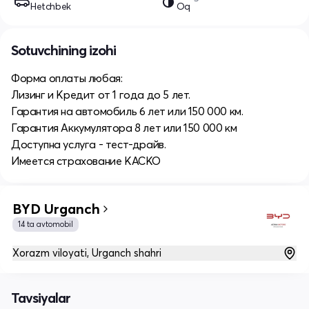
Hetchbek
Oq
Sotuvchining izohi
Форма оплаты любая:
Лизинг и Кредит от 1 года до 5 лет.
Гарантия на автомобиль 6 лет или 150 000 км.
Гарантия Аккумулятора 8 лет или 150 000 км
Доступна услуга - тест-драйв.
Имеется страхование КАСКО
BYD Urganch
14 ta avtomobil
Xorazm viloyati, Urganch shahri
Tavsiyalar