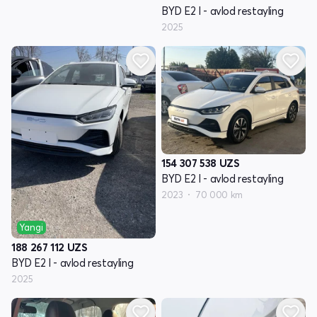
BYD E2 I - avlod restayling
2025
154 307 538
UZS
BYD E2 I - avlod restayling
2023
70 000 km
Yangi
188 267 112
UZS
BYD E2 I - avlod restayling
2025