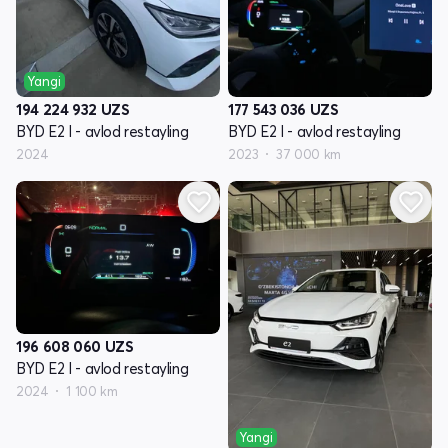
Yangi
194 224 932
UZS
177 543 036
UZS
BYD E2 I - avlod restayling
BYD E2 I - avlod restayling
2024
2023
37 000 km
196 608 060
UZS
BYD E2 I - avlod restayling
2024
1 100 km
Yangi