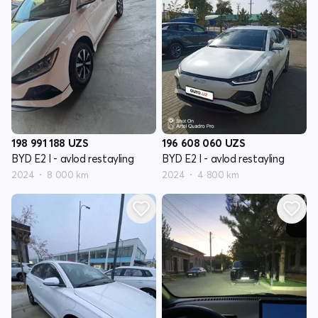
198 991 188
UZS
196 608 060
UZS
BYD E2 I - avlod restayling
BYD E2 I - avlod restayling
2024
8 000 km
2024
4 800 km