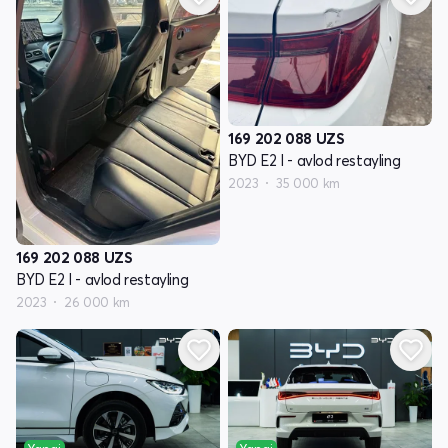
169 202 088
UZS
BYD E2 I - avlod restayling
2023
35 000 km
169 202 088
UZS
BYD E2 I - avlod restayling
2023
26 000 km