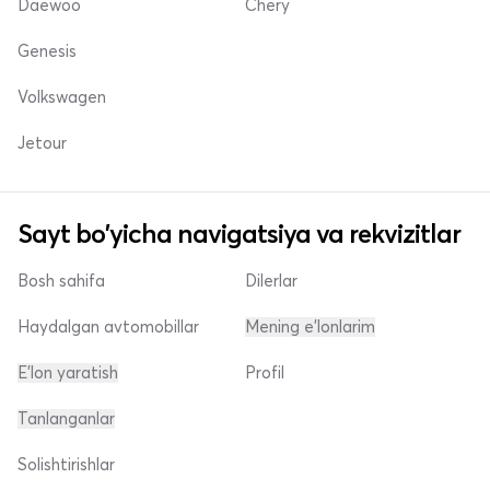
Daewoo
Chery
Genesis
Volkswagen
Jetour
Sayt bo'yicha navigatsiya va rekvizitlar
Bosh sahifa
Dilerlar
Haydalgan avtomobillar
Mening e'lonlarim
E'lon yaratish
Profil
Tanlanganlar
Solishtirishlar