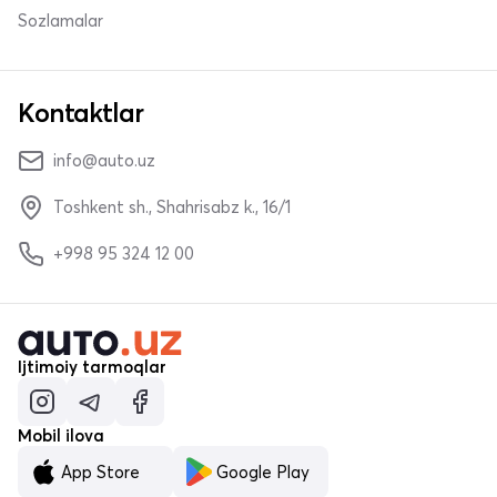
Sozlamalar
Kontaktlar
info@auto.uz
Toshkent sh., Shahrisabz k., 16/1
+998 95 324 12 00
Ijtimoiy tarmoqlar
Mobil ilova
App Store
Google Play