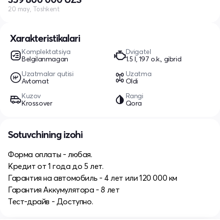
20 may, Toshkent
Xarakteristikalari
Komplektatsiya
Dvigatel
Belgilanmagan
1.5 l, 197 o.k., gibrid
Uzatmalar qutisi
Uzatma
Avtomat
Oldi
Kuzov
Rangi
Krossover
Qora
Sotuvchining izohi
Форма оплаты - любая.
Кредит от 1 года до 5 лет.
Гарантия на автомобиль - 4 лет или 120 000 км
Гарантия Аккумулятора - 8 лет
Тест-драйв - Доступно.