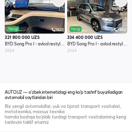
Yangi
Yangi
321 800 000
UZS
334 400 000
UZS
BYD Song Pro I - avlod restyling
BYD Song Pro I - avlod restyling
2024
2024
AUTO.UZ — o'zbek internetidagi eng ko'p tashrif buyuriladigan
avtomobil saytlaridan biri
Biz yengil avtomobillar, yuk va tijorat transport vositalari,
mototexnika, maxsus texnika
hamda boshqa ko'plab turdagi transport vositalarining keng
tanlovini taklif etamiz