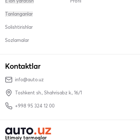
E'lon yaratish
Profil
Tanlanganlar
Solishtirishlar
Sozlamalar
Kontaktlar
info@auto.uz
Toshkent sh., Shahrisabz k., 16/1
+998 95 324 12 00
Ijtimoiy tarmoqlar