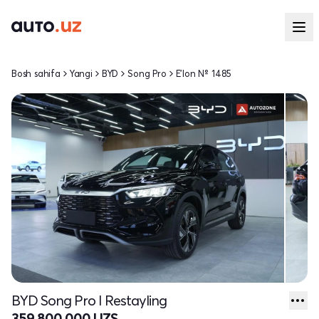
Bosh sahifa
Yangi
BYD
Song Pro
E'lon № 1485
BYD Song Pro I Restayling
359 800 000 UZS