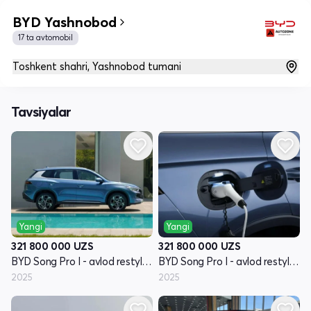
BYD Yashnobod
17 ta avtomobil
Toshkent shahri, Yashnobod tumani
Tavsiyalar
Yangi
Yangi
321 800 000
UZS
321 800 000
UZS
BYD Song Pro I - avlod restyling
BYD Song Pro I - avlod restyling
2025
2025