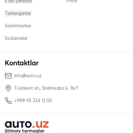
E'lon yaratish
Profil
Tanlanganlar
Solishtirishlar
Sozlamalar
Kontaktlar
info@auto.uz
Toshkent sh., Shahrisabz k., 16/1
+998 95 324 12 00
Ijtimoiy tarmoqlar