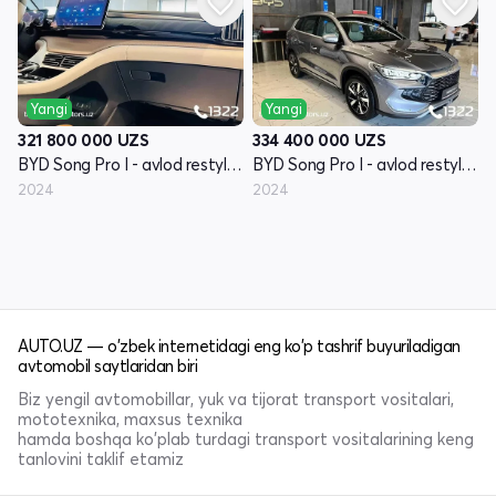
Yangi
Yangi
321 800 000
UZS
334 400 000
UZS
BYD Song Pro I - avlod restyling
BYD Song Pro I - avlod restyling
2024
2024
AUTO.UZ — o'zbek internetidagi eng ko'p tashrif buyuriladigan
avtomobil saytlaridan biri
Biz yengil avtomobillar, yuk va tijorat transport vositalari,
mototexnika, maxsus texnika
hamda boshqa ko'plab turdagi transport vositalarining keng
tanlovini taklif etamiz