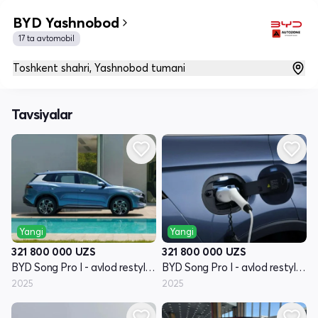
BYD Yashnobod
17 ta avtomobil
Toshkent shahri, Yashnobod tumani
Tavsiyalar
Yangi
Yangi
321 800 000
UZS
321 800 000
UZS
BYD Song Pro I - avlod restyling
BYD Song Pro I - avlod restyling
2025
2025