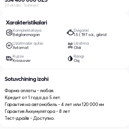
23 oktabr, Toshkent
Xarakteristikalari
Komplektatsiya
Dvigatel
Belgilanmagan
1.5 l, 197 o.k., gibrid
Uzatmalar qutisi
Uzatma
Avtomat
Oldi
Kuzov
Rangi
Krossover
Oq
Sotuvchining izohi
Форма оплаты - любая.
Кредит от 1 года до 5 лет.
Гарантия на автомобиль - 4 лет или 120 000 км
Гарантия Аккумулятора - 8 лет
Тест-драйв - Доступно.