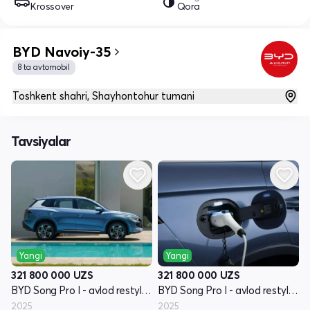
Krossover
Qora
BYD Navoiy-35
8 ta avtomobil
Toshkent shahri, Shayhontohur tumani
Tavsiyalar
Yangi
Yangi
321 800 000
UZS
321 800 000
UZS
BYD Song Pro I - avlod restyling
BYD Song Pro I - avlod restyling
2025
2025