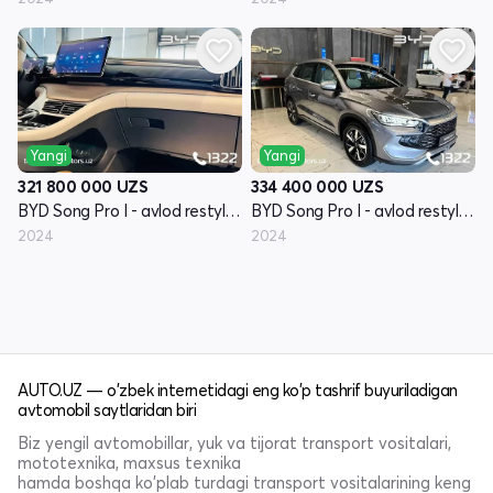
Yangi
Yangi
321 800 000
UZS
334 400 000
UZS
BYD Song Pro I - avlod restyling
BYD Song Pro I - avlod restyling
2024
2024
AUTO.UZ — o'zbek internetidagi eng ko'p tashrif buyuriladigan
avtomobil saytlaridan biri
Biz yengil avtomobillar, yuk va tijorat transport vositalari,
mototexnika, maxsus texnika
hamda boshqa ko'plab turdagi transport vositalarining keng