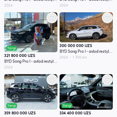
2024
2024
300 000 000
UZS
Yangi
BYD Song Pro I - avlod restyling
321 800 000
UZS
2024
1 700 km
BYD Song Pro I - avlod restyling
2024
Yangi
Yangi
359 800 000
UZS
334 400 000
UZS