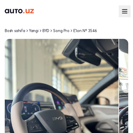
Bosh sahifa
Yangi
BYD
Song Pro
E'lon № 3546