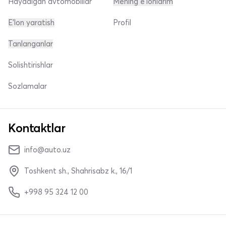
Haydalgan avtomobillar
Mening e'lonlarim
E'lon yaratish
Profil
Tanlanganlar
Solishtirishlar
Sozlamalar
Kontaktlar
info@auto.uz
Toshkent sh., Shahrisabz k., 16/1
+998 95 324 12 00