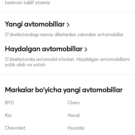
tanlovini taklif etamiz
Yangi avtomobillar
O'zbekistondagi rasmiy dilerlardan salondan avtomobillar
Haydalgan avtomobillar
O'zbekistonda avtomobil e’lonlari. Haydalgan avtomobillarni
sotib olish va sotish
Markalar bo'yicha yangi avtomobillar
BYD
Chery
Kia
Haval
Chevrolet
Hyundai