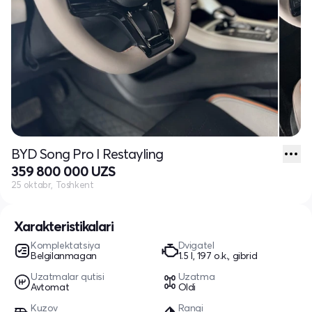
BYD Song Pro I Restayling
359 800 000 UZS
25 oktabr, Toshkent
Xarakteristikalari
Komplektatsiya
Dvigatel
Belgilanmagan
1.5 l, 197 o.k., gibrid
Uzatmalar qutisi
Uzatma
Avtomat
Oldi
Kuzov
Rangi