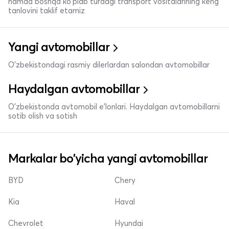
hamda boshqa ko'plab turdagi transport vositalarining keng
tanlovini taklif etamiz
Yangi avtomobillar
O'zbekistondagi rasmiy dilerlardan salondan avtomobillar
Haydalgan avtomobillar
O'zbekistonda avtomobil e’lonlari. Haydalgan avtomobillarni
sotib olish va sotish
Markalar bo'yicha yangi avtomobillar
BYD
Chery
Kia
Haval
Chevrolet
Hyundai