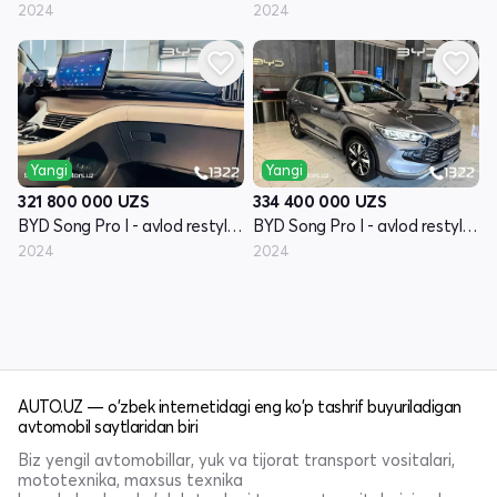
2024
2024
Yangi
Yangi
321 800 000
UZS
334 400 000
UZS
BYD Song Pro I - avlod restyling
BYD Song Pro I - avlod restyling
2024
2024
AUTO.UZ — o'zbek internetidagi eng ko'p tashrif buyuriladigan
avtomobil saytlaridan biri
Biz yengil avtomobillar, yuk va tijorat transport vositalari,
mototexnika, maxsus texnika