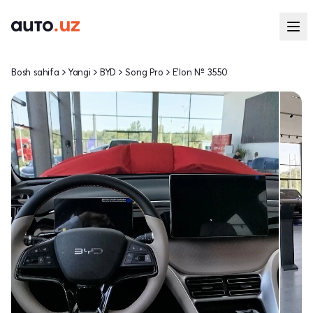
Bosh sahifa
Yangi
BYD
Song Pro
E'lon № 3550