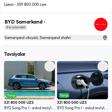
Цена - 359 800 000 сум
BYD Samarkand
8 ta avtomobil
Samarqand viloyati, Samarqand shahri
Tavsiyalar
Yangi
Yangi
321 800 000
UZS
321 800 000
UZS
BYD Song Pro I - avlod restyling
BYD Song Pro I - avlod restyling