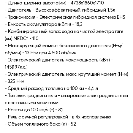
- Длина-ширина-высота(мм) - 4738х1860х1710
- Двигатель - Высокоэффективный, гибридный, 1,5л
- Трансмиссия - Электрическая гибридная система EHS
- Емкость аккумулятора (кВт.ч) - 18,3
- Комбинированный запас хода на чистой электротяге
(км) NEDC* - 110
- Макс.крутящий момент бензинового двигателя (Н-м/
об/мин) - 13 Н-м при 4 500 об/мин
- Электрический двигатель макс.мощность (кВт) -
145(197л.с.)
- Электрический двигатель, макс. крутящий момент (Н-м)
- 325 Н-м
- Средний расход топлива на 100 км - 4,4 л
- Тип электродвигателя - синхронные электродвигатели
с постоянными манитами
- Разгон до 100 км/ч (с) - 8,1
- Руль с ручной регулировкой - в 4х нарпавлениях
- Объем топливного бака (л) - 52