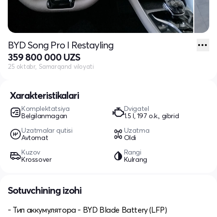
BYD Song Pro I Restayling
359 800 000 UZS
25 oktabr, Samarqand viloyati
Xarakteristikalari
Komplektatsiya
Dvigatel
Belgilanmagan
1.5 l, 197 o.k., gibrid
Uzatmalar qutisi
Uzatma
Avtomat
Oldi
Kuzov
Rangi
Krossover
Kulrang
Sotuvchining izohi
- Тип аккумулятора - BYD Blade Battery (LFP)